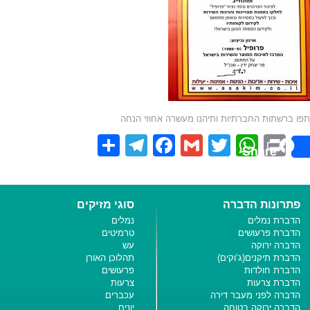
פו ברשתות החברתיות ותיהנו מעשרה אחוזי הנחה
Telegram
Share
Facebook
Gmail
WhatsApp
Twitter
Print
Share
פתרונות הדברה
סוגי מזיקים
הדברת נמלים
נמלים
הדברת פרעושים
טרמיטים
הדברה ירוקה
עש
הדברת תיקנים(ג’וקים)
תהלוכן האורן
הדברת חולדות
פרעושים
הדברת צרעות
צרעות
הדברה לפני מעבר דירה
עכברים
הדברה ירוקה בטוחה
יונים