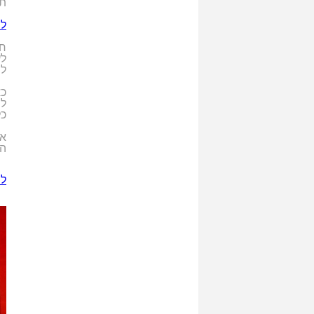
תמ
לח
חש
לע
למ
כא
לה
כל
אז
הד
לי