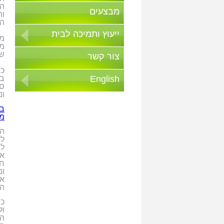
הד
מבצעים
וה
ה
ייעוץ ותמיכה לבית
מא
מפ
שו
צור קשר
כי
בי
English
סו
ונ
בי
מז
הי
לד
לה
אר
חב
ונ
אי
הל
כמ
ול
המ