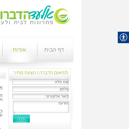
דף הבית
אודות
לתיאום הדברה / הצעת מחיר
או
חב
וע
כל
ע”