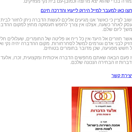
ורה בכדי שהוא יצא מרוצה וכמובן-עם בית נקי ממזיקים.
צו כאן למעבר למייל הירוק לייעוץ והדרכה חינם
וב לציין כי כאשר אנו מגיעים אליכם לעשות הדברה ניתן לחזור לבית 
סק לאחר כשעה, אצלנו אין צורך לחפש תעסוקה מחוץ למקום ההדב
שך ליום שלם.
שר חוזרים אל היעד-אין כל ריח או פליטה של החומרים, שעלולים חלי
זיק לבני אדם וגורמים למשל לסחרחורות. מקום ההדברה יהיה נקי ואי
 חשש מפגיעה, שכן מדובר בחומרים בטוחים.
 פעם הבאה שאתם מחפשים הדברה איכותית ומקצועית, זכרו, אלעד
ברות זו הבחירה הנכונה שלכם.
צירת קשר