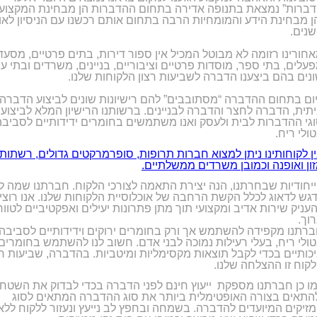
ברות” נמצאת בתנופה אדירה בתחום ההדברות הן מבחינת המקצועי
ן מבחינת הידע והמומחיות הרבה בתחום אותם רכשנו עם הניסיון לאו
שנים.
חורינו רזומה לא מבוטל המכיל אין ספור דירות, בתים פרטיים, מסעד
עלים, בתי ספר, מוסדות פרטיים וציבוריים, בניינים, משרדים ובתי ע
נים בהם ביצענו הדברה לשביעות רצון הלקוחות שלנו.
ום בתחום ההדברה “מסתובבים” להם רישיונות שונים לביצוע הדברה
תית, הדברה לחצר והדברה לבניינים. ברשותנו הרישיון המלא לביצוע 
גי ההדברות לבית ולעסק ואנו משתמשים בחומרים ידידותיים לסביבה
טולי ריח.
ן לקוחותינו ניתן למצוא חברות תרופות, סופרמרקטים גדולים, רשתות
ון ואופנה וכמובן משרדים ממשלתיים.
יחודיות שבחרתנו, הנה יצירת התאמה לצורכי הלקוח. חברתנו שמה ל
גש לדאוג לכלל הקשת הרחבה של אוכלוסיית הלקוחות שלנו. אנו רוצי
עניק שירות אדיב ומקצועי תוך מתן פתרונות יעילים ואפקטיביים לטווח
וך.
רתנו מקפידה להשתמש אך ורק בחומרים ירוקים וידידותיים לסביבה
טולי ריח, בעלי רעילות נמוכה לבני אדם. חשוב לנו להשתמש בחומרים
כותיים בכדי לקבל תוצאות מקסימליות ומיטביות. בהדברה, שביעות רצ
קוח זו ההצלחה שלנו.
ו כן חברתנו מספקת ייעוץ חינם לפני הדברה בכדי לבדוק את השטח
התאים בצורה האופטימלית ביותר את סוג ההדברה המתאים לסוג
זיקים המיועדים להדברה. בשמחה ובחפץ לב נייעץ ונעזור ללקוח ללא