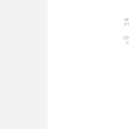
או
רה
לה
ן