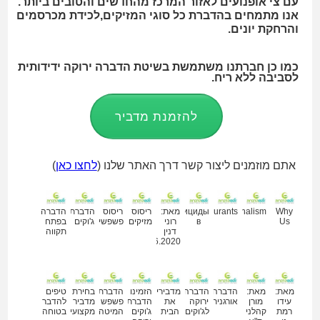
עם צי אופנועים לאזור המרכז מהחדשים והטובים ביותר.
אנו מתמחים בהדברת כל סוגי המזיקים,לכידת מכרסמים
והרחקת יונים.
כמו כן חברתנו משתמשת בשיטת הדברה ירוקה ידידותית
לסביבה ללא ריח.
להזמנת מדביר
אתם מוזמנים ליצור קשר דרך האתר שלנו (
לחצו כאן
)
מאמרים נוספים
Why
Professionalism
Restaurants
Пестициды
מאת:
ריסוס
ריסוס
הדברת
הדברה
Us
в
רוני
מזיקים
פשפשים
ג'וקים
בפתח
דנין
תקווה
30.06.2020
מאת:
מאת:
הדברה
הדברה
מדבירים
הזמינו
הדברת
בחירת
טיפים
עידו
מורן
אורגנית
ירוקה
את
הדברת
פשפש
מדביר
להדברה
רמת
קהלני
לג'וקים
הבית
ג'וקים
המיטה
מקצועי
בטוחה