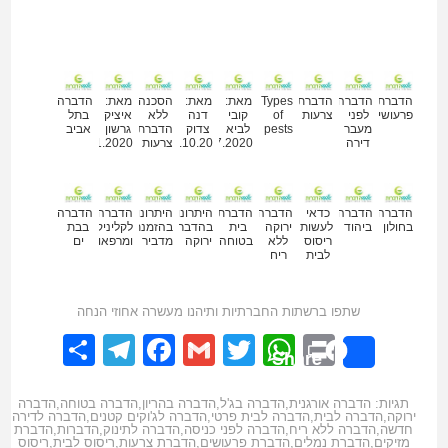
מאמרים נוספים
הדברת
הדברה
הדברת
Types
מאת:
מאת:
הסכנה
מאת:
הדברה
פרעושים
לפני
צרעות
of
קובי
דנה
ללא
איציק
בתל
מעבר
pests
לביא
צדוק
הדברת
גרשון
אביב
דירה
09.07.2020
11.10.20
צרעות
18.11.2020
הדברה
הדברה
כדאי
הדברה
הדברת
היתרונות
היתרונות
הדברה
הדברה
בחולון
ביהוד
לעשות
ירוקה
בית
בהדברה
בהזמנת
לקליניקות
בבת
ריסוס
ללא
בטוחה
ירוקה
מדביר
ומרפאות
ים
לבית
ריח
שתפו ברשתות החברתיות ותיהנו מעשרה אחוזי הנחה
elegram
hare
Facebook
Gmail
WhatsApp
Twitter
Print
Share
תגיות:
הדברה אורגנית
,
הדברה בג'ל
,
הדברה בהריון
,
הדברה בטוחה
,
הדברה
ירוקה
,
הדברה לבית
,
הדברה לבית פרטי
,
הדברה לג'וקים קטנים
,
הדברה לדירה
חדשה
,
הדברה ללא ריח
,
הדברה לפני כניסה
,
הדברה לתינוק
,
הדברות
,
הדברת
מזיקים
,
הדברת נמלים
,
הדברת פרעושים
,
הדברת צרעות
,
ריסוס לבית
,
ריסוס