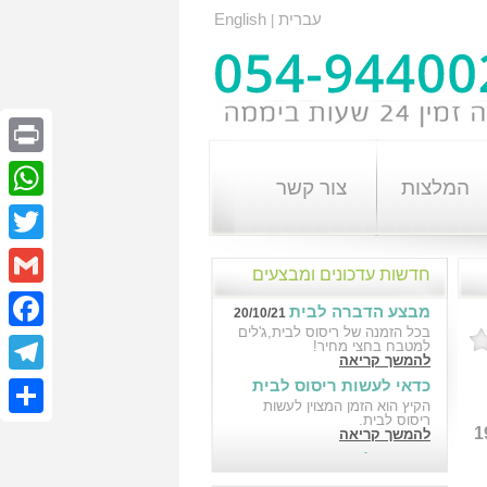
עברית
English
|
Print
המלצות
צור קשר
atsApp
Twitter
חדשות עדכונים ומבצעים
Gmail
מבצע הדברה לבית
20/10/21
בכל הזמנה של ריסוס לבית,ג'לים
cebook
למטבח בחצי מחיר!
להמשך קריאה
כדאי לעשות ריסוס לבית
elegram
18/10/21
הקיץ הוא הזמן המצוין לעשות
ריסוס לבית.
Share
נת הסביבה מס’ 1921
להמשך קריאה
הדברה לבניין במבצע
10/10/21
הדברה לבניין במבצע