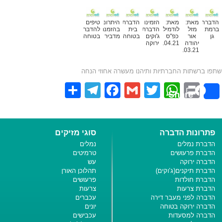
הדברה
מאת:
מאת:
הזמינו
הדברת
היתרונות
טיפים
ברמת
מזל
לודמילה
הדברת
בית
בהזמנת
להדברה
גן
אור
כפ"ס
ג'וקים
בטוחה
מדביר
בטוחה
יהודה
18.04.21
ירוקה
02.03.21
שתפו ברשתות החברתיות ותיהנו מעשרה אחוזי הנחה
Telegram
Share
Facebook
Gmail
WhatsApp
Twitter
Print
Share
פתרונות הדברה
סוגי מזיקים
הדברת נמלים
נמלים
הדברת פרעושים
טרמיטים
הדברה ירוקה
עש
הדברת תיקנים(ג’וקים)
תהלוכן האורן
הדברת חולדות
פרעושים
הדברת צרעות
צרעות
הדברה לפני מעבר דירה
עכברים
הדברה ירוקה בטוחה
יונים
הדברה למסעדות
עכבישים