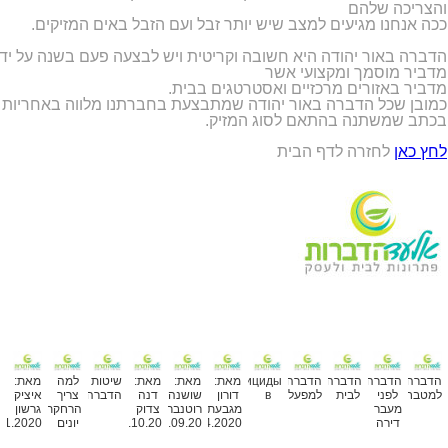
והצריכה שלהם
ככה אנחנו מגיעים למצב שיש יותר זבל ועם הזבל באים המזיקים.
הדברה באור יהודה היא חשובה וקריטית ויש לבצעה פעם בשנה על ידי
מדביר מוסמך ומקצועי אשר
מדביר באזורים מרכזיים ואסטרטגים בבית.
כמובן שכל הדברה באור יהודה שמתבצעת בחברתנו מלווה באחריות
בכתב שמשתנה בהתאם לסוג המזיק.
לחץ כאן
לחזרה לדף הבית
מאמרים נוספים
הדברה
הדברה
הדברה
הדברה
Пестициды
מאת:
מאת:
מאת:
שיטות
למה
מאת:
למטבחים
לפני
לבית
למפעלים
в
דורון
שושנה
דנה
הדברה
צריך
איציק
מעבר
מגבעתיים
רוטנברג
צדוק
הרחקת
גרשון
דירה
23.04.2020
24.09.20
11.10.20
יונים
11.2020