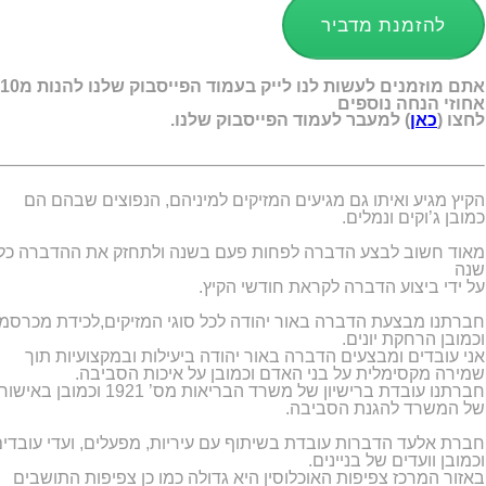
להזמנת מדביר
אתם מוזמנים לעשות לנו לייק בעמוד הפייסבוק שלנו להנות מ10
אחוזי הנחה נוספים
לחצו (
כאן
) למעבר לעמוד הפייסבוק שלנו.
הקיץ מגיע ואיתו גם מגיעים המזיקים למיניהם, הנפוצים שבהם הם
כמובן ג’וקים ונמלים.
מאוד חשוב לבצע הדברה לפחות פעם בשנה ולתחזק את ההדברה כל
שנה
על ידי ביצוע הדברה לקראת חודשי הקיץ.
חברתנו מבצעת הדברה באור יהודה לכל סוגי המזיקים,לכידת מכרסמ
וכמובן הרחקת יונים.
אני עובדים ומבצעים הדברה באור יהודה ביעילות ובמקצועיות תוך
שמירה מקסימלית על בני האדם וכמובן על איכות הסביבה.
חברתנו עובדת ברישיון של משרד הבריאות מס’ 1921 וכמובן באישור
של המשרד להגנת הסביבה.
חברת אלעד הדברות עובדת בשיתוף עם עיריות, מפעלים, ועדי עובדי
וכמובן וועדים של בניינים.
באזור המרכז צפיפות האוכלוסין היא גדולה כמו כן צפיפות התושבים