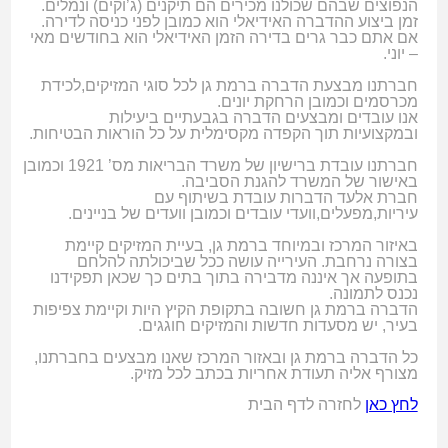
הנפוצים שבהם שכולנו מכירים הם תיקנים (ג’וקים) ונמלים.
זמן ביצוע ההדברה האידיאלי הוא כמובן לפני כניסה לדירה.
אם אתם כבר גרים בדירה הזמן האידיאלי הוא בחודשים מאי
– יוני.
חברתנו מבצעת הדברה ברמת גן לכל סוגי המזיקים,לכידת
מכרסמים וכמובן הרחקת יונים.
אנו עובדים ומבצעים הדברה בגבעתיים ביעילות
ובמקצועיות תוך הקפדה מקסימלית על כל הוראות הבטיחות.
חברתנו עובדת ברישיון של משרד הבריאות מס’ 1921 וכמובן
באישור של המשרד להגנת הסביבה.
חברת אלעד הדברות עובדת בשיתוף עם
עיריות,מפעלים,וועדי עובדים וכמובן וועדים של בניינים.
באיזור המרכז ובמיוחד ברמת גן, בעיית המזיקים קיימת
בצורה נרחבת. העירייה עושה ככל שביכולתה להלחם
בתופעה אך איננה מדבירה בתוך בתים כך שכאן תפקידנו
נכנס לתמונה.
הדברה ברמת גן חשובה בתקופת הקיץ היות וקיימת צפיפות
בעיר, יש מסעדות חדשות והמזיקים חוגגים.
כל הדברה ברמת גן ובאזור המרכז שאנו מבצעים בחברתנו,
מצורף אליה תעודת אחריות בכתב לכל מזיק.
לחץ כאן
לחזרה לדף הבית