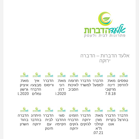
אלעד הדברות – הדברה
ירוקה
מאמרים נוספים
טפסים
מאת:
הדברה
הדברה
תרומה
מאת:
הדברה
איך
מאת:
להדפסה
דינה
למפעלים
למשרד
לאיכות
רוני
וריסוס
מבצעים
איציק
מרקוביץ
הסביבה
דנין
הדברת
גרשון
27.8.18
30.06.2020
נמלים
18.11.2020
הדברה
הדברה
מאת:
הדברה
הזמינו
סוגי
הדברה
היתרונות
הדברה
בהרצליה
בקרית
מורן
ירוקה
הדברת
ההדברה
לבית
בהדברה
בהוד
אונו
קהלני
לג'וקים
ג'וקים
הקיימים
עם
ירוקה
השרון
ת"א
ירוקה
תינוק
07.07.21