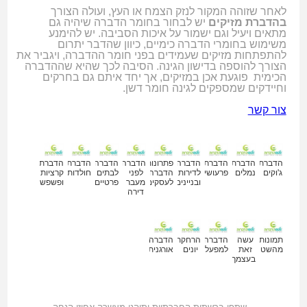
לאחר שזוהה המקור לנזק הצמח או העץ, ועולה הצורך
בהדברת מזיקים
יש לבחור בחומר הדברה שיהיה גם
מתאים ויעיל וגם ישמור על איכות הסביבה. יש להימנע
משימוש בחומרי הדברה כימיים, כיוון שהדבר יתרום
להתפתחות מזיקים שעמידים בפני חומר ההדברה, ויגביר את
הצורך להוספה בדישון הגינה. הסיבה לכך שהיא שההדברה
הכימית פוגעת אכן במזיקים, אך יחד איתם גם בחרקים
וחיידקים שמספקים לגינה חומר דשן.
צור קשר
מאמרים נוספים
הדברת
הדברת
הדברת
הדברה
פתרונות
הדברה
הדברה
הדברת
הדברת
ג'וקים
נמלים
פרעושים
לדירות
הדברה
לפני
לבתים
חולדות
קרציות
ובניינים
לעסקים
מעבר
פרטיים
ופשפשים
דירה
תמונות
עשה
הדברה
הרחקת
הדברה
מהשטח
זאת
למפעלים
יונים
אורגנית
בעצמך