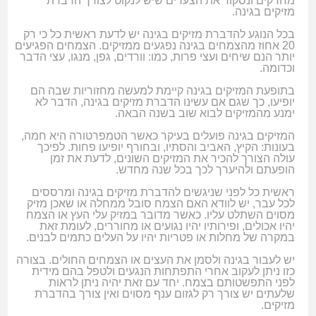
מחרקים ונסקור את הצעדים שיש לנקוט לצורך הדברת
מזיקים בגינה.
בכל הנוגע להדברת מזיקים בגינה יש לדעת ראשית כל כי רק
20 אחוז מהצמחים בגינה נפגעים ממזיקים. הצמחים הפגיעים
יותר הנם שיחים ועצי פרות, כמו: וורדים, גפן, מנגו, עצי הדבר
וכדומה.
בתופעת המזיקים בגינה קיימת למעשה מחזוריות שבה הם
יופיעו, כך שגם אם עשינו הדברת מזיקים בגינה, הדבר לא
ימנע מהמזיקים לבוא שוב בשנה הבאה.
המזיקים בגינה פועלים בעיקר כאשר הטמפרטורה היא חמה,
בעונות: הקיץ, האביב והסתיו, ובחורף יופיעו פחות. לפיכך
עולה הצורך להכיר את המזיקים השונים, לדעת את זמן
הופעתם ולהיערך לכך בכל שנה מחדש.
ראשית כל לפני שניגשים להדברת מזיקים בגינה ומרססים
לכל עבר, יש לוודא האם הצמח סובל ממחלה או שאכן מזיק
מסוים השתלט עליו. כאשר מדובר במזיק עלי העץ או הצמח
יהיו אכולים, ופירותיו יהיו נגועים או מחוררים, לעומת זאת
במקרה של מחלות או פטריות יהיו על העלים כתמים לבנים.
יש לעבור בגינה ולסמן את העצים או הצמחים החולים. בצורה
כזו ניתן לעקוב אחרי התפתחות הנגעים ולטפל בהם מידית
לפני התפשטותם בצמח. יחד עם זאת יהיה ניתן לראות
שלעתים יש צורך רק לגזום ענף מסוים ואין צורך בהדברת
מזיקים.