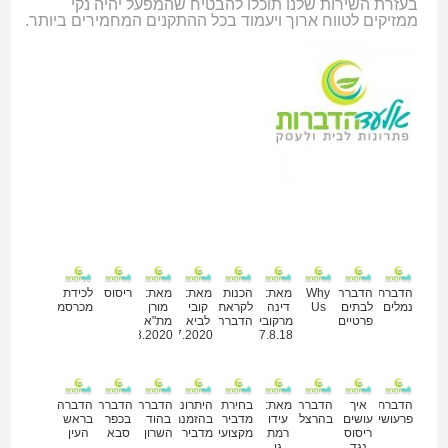
בעזרת השירות שלנו תוכלו להבטיח שהמפעל יהיה נקי
ממזיקים לטווח ארוך ויעמוד בכל ההתקנים המחמירים ביותר.
מאמרים נוספים
הדברת
הדברה
Why
מאת:
הכנות
מאת:
מאת:
ריסוס
לכידת
נמלים
לבתים
Us
דינה
לקראת
קובי
מורן
מכרסמים
פרטיים
מרקוביץ
הדברה
לביא
מת"א
12.08.2020
09.07.2020
27.8.18
הדברת
איך
הדברה
מאת:
בחירת
היתרונות
הדברה
הדברה
הדברה
פרעושים
עושים
בהרצליה
עידו
מדביר
בהזמנת
בהוד
בכפר
בראש
ריסוס
רמת
מקצועי
מדביר
השרון
סבא
העין
נגד
גן