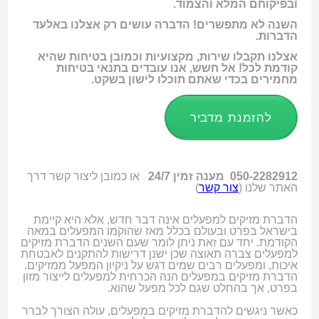
ובפיקוחם המלא והצמוד.
השנה לא מתפשרים! הדברה עושים רק אצלנו באלעד
הדברות.
אצלנו תקבלו שירות, מקצועיות וכמובן בטיחות שהיא
קודמת לכל! אל חשש, אנו עובדים בתנאי בטיחות
מחמירים בכדי שאתם תוכלו לישון בשקט.
להזמנת מדביר
050-2282912 מענה זמין 24/7
או כמובן ליצור קשר דרך
האתר שלנו (
צור קשר
)
הדברת מזיקים למפעלים אינה דבר חדש, אלא היא קיימת
בישראל בפרט ובעולם בכלל מאז שהוקמו
המפעלים במאה
הקודמת. יחד עם זאת ניתן לומר שעם השנים הדברת מזיקים
למפעלים צברה תאוצה שכן ישנן דרישות להתקנים לאבטחת
איכות, ומפעלים רבים שמים דגש על ניקיון המפעל ממזיקים.
הדברת מזיקים במפעלים הנה הכרחית למפעלים לייצור מזון
בפרט, אך בהחלט שגם לכל מפעל שהוא.
כאשר ניגשים להדברת מזיקים במפעלים, עולה הצורך לברר