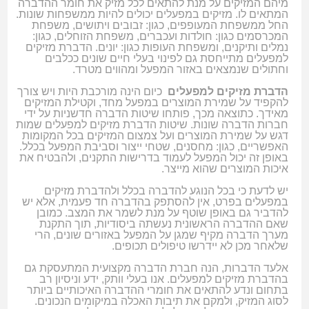
מיהם המזיקים על מנת להתאים לכל מזיק את חומר ההדברה
המתאים לו. מזיקים במפעלים יכולים להיות ממשפחות שונות.
החל ממשפחת המעופפים, כגון: זבובים ויתושים, משפחת
המכרסמים כגון: חולדות ועכברים, משפחת הזוחלים, כגון:
נמלים ותיקנים, ומשפחת העופות כגון: יונים. הדברת מזיקים
למפעלים מתייחסת גם לפינוי בעלי חיים שונים ככלבים
וחתולים שנמצאים באזור המפעל ומהווים מטרד.
הדברת מזיקים למפעלים
כיום הינה מורכבת היות ויש צורך
להקפיד על שמירת המוצרים במפעל מחד, וקטילת המזיקים
מאידך. כתוצאה מכך, פותחו שיטות הדברה חדשניות על ידי
חברות הדברה שונות. שיטות הדברת מזיקים למפעלים שמות
דגש על שמירת המוצרים ועל צמצום המזיקים בכל המקומות
האפשריים, כגון: מחסנים, שטחי ייצור וסביבת המפעל בכלל.
באופן זה יכול המפעל לעמוד בדרישות התקנים, ולהבטיח את
איכות המוצרים שהוא מייצר.
יש לדעת כי בכל הנוגע להדברה בכלל ולהדברת מזיקים
במפעלים בפרט, אין להסתפק בהדברה חד פעמית, אלא יש
להדביר גם באופן שוטף על מנת לשמר את המצב. כמובן
שאם ההדברה הראשונית נעשתה ביסודיות, תוך התקנת
מערך הדברה מקיף שמגן על המפעל באזורים שונים, הרי
שלאחר מכן לא יידרשו טיפולים תכופים.
אלעד הדברות, הנה חברת הדברה מקצועית המתעסקת גם
בהדברת מזיקים למפעלים. אנו בעלי וותק, ידע וניסיון רב
בתחום ונדע להתאים את חומרי ההדברה האיכותיים ביותר
לסוג המזיק, ולמקם את תיבות האכלה במיקומים הנכונים.