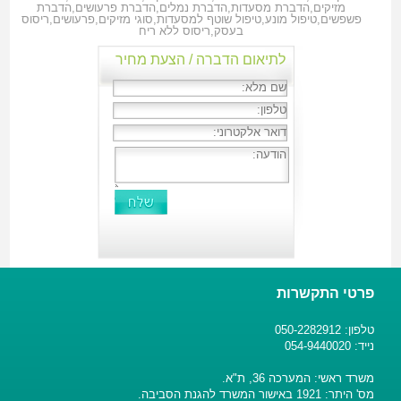
מזיקים
,
הדברת מסעדות
,
הדברת נמלים
,
הדברת פרעושים
,
הדברת
פשפשים
,
טיפול מונע
,
טיפול שוטף למסעדות
,
סוגי מזיקים
,
פרעושים
,
ריסוס
בעסק
,
ריסוס ללא ריח
לתיאום הדברה / הצעת מחיר
פרטי התקשרות
טלפון: 050-2282912
נייד: 054-9440020
משרד ראשי: המערכה 36, ת"א.
מס' היתר: 1921 באישור המשרד להגנת הסביבה.