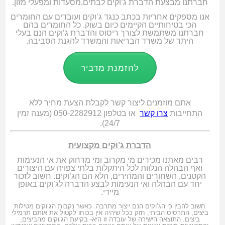
חברתנו מבצעת הדברת ג’וקים לבתים,מסעדות ומפעלי מזון.
אנו מספקים אחריות בכתב כנגד ג’וקים ועובדים עם החומרים
הכי בטיחותיים הקיימים כיום בשוק. כל החומרים בהם
חברתנו משתמשת לצורך ריסוס והדברת ג’וקים הנם בעלי
היתר של משרד הבריאות והמשרד להגנת הסביבה.
להזמנת מדביר
אתם מוזמנים ליצור קשר לקבלת הצעת מחיר ללא
התחייבות
צרו קשר
או בטלפון 050-2282912 (מענה זמין
24/7).
הדברת ג’וקים מקצועית
רבים מאתנו מכירים מי מקרוב ומי מרחוק את אי הנעימות
ואף הבהלה הנלוות לכל היתקלות בלתי צפויה עם היצורים
הקטנים, השחורים והמהירים, הלא הם הג’וקים. חשוב לזכור
יחד עם הבהלה ואי הנעימות לבצע הדברה לג’וקים
באופן
מיידי.
חשוב להבין כי הג’וקים הנם ייצור מתרבה. כאשר נקבות הג’וקים מטילות
ביצים, התרסיס הביתי, חזק ככל שיהיה אין בכוחו לקטול את אותם תרמילי
ביצים. התוצאה הישירה של עובדה זו היא- בקיעת הג’וקים מהביצים,