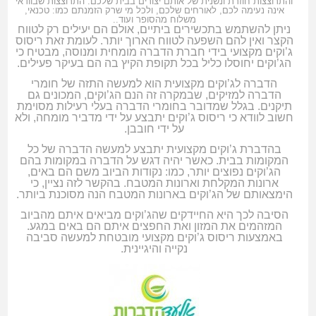
והתרוצצות חוזרת ונשנית של אותם יצורים בבית שלכם. התרוצצות שבוודאי
אינה נעימה לכם, לאורחים שלכם, ולכל מי שרק הזמנתם כמו: טכנאי,
משלוח מהסופר ועוד..
ניתן להשתמש בתכשירים
ביתיים, אולם הם יעילים רק לטווח
הקצר ואין להם השפעה לטווח הארוך יותר. לעומת זאת ריסוס
ג’וקים מקצועי בידי חברת הדברה מומחית ומנוסה, מבטיח כי
הג’וקים יחוסלו כליל בכל תקופת הקיץ בה הם בעיקר פעילים.
הדברה לג’וקים מקצועית הוא למעשה התזה של חומרי
הדברה למזיקים, שבמקרה זה הנם הג’וקים, המכונים גם
תיקנים. בגלל שמדובר בחומרי הדברה בעלי רעילות מסוימת
חשוב לוודא כי ריסוס ג’וקים יתבצע על ידי מדביר מומחה, ולא
על ידי חובבן.
בהדברת ג’וקים
מקצועית יתבצע למעשה הדברה של כל
המקומות בבית. כאשר יהיה דגש על הדברה במקומות בהם
הג’וקים נפוצים יותר, כמו: נקודות הביוב משם הם באים,
ארונות המקלחת וארונות המטבח. בהקשר לזה נציין, כי
הימצאותם של הג’וקים בארונות המטבח הנה מסוכנת ביותר.
הסיבה לכך היא החיידקים שהג’וקים מביאים איתם מהביוב
המזהמים את המזון ואת החפצים איתם הם באים במגע.
באמצעות ריסוס ג’וקים מקצועי מובטחת למעשה סביבה
נקייה והיגיינית.