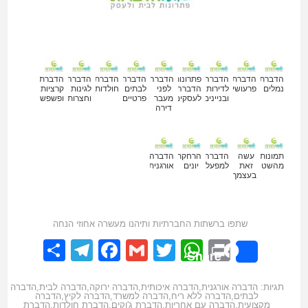
מאמרים נוספים
הדברת
הדברת
הדברה
פתרונות
הדברה
הדברה
הדברת
הדברה
הדברת
נמלים
פרעושים
לדירות
הדברה
לפני
לבתים
חולדות
לגינות
קרציות
ובניינים
לעסקים
מעבר
פרטיים
וחצרות
ופשפשים
דירה
תמונות
עשה
הדברה
הרחקת
הדברה
מהשטח
זאת
למפעלים
יונים
אורגנית
בעצמך
שתפו ברשתות החברתיות ותיהנו מעשרה אחוזי הנחה
elegram
hare
Facebook
Gmail
WhatsApp
Twitter
Print
Share
תגיות:
הדברה אורגנית
,
הדברה איכותית
,
הדברה ירוקה
,
הדברה לבית
,
הדברה
לבתים
,
הדברה ללא ריח
,
הדברה למשרד
,
הדברה לקיץ
,
הדברה
מקצועית
,
הדברה עם אחריות
,
הדברת ג'וקים
,
הדברת חולדות
,
הדברת