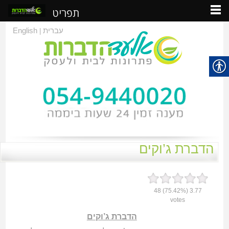
תפריט
עברית
English
|
הדברת ג’וקים
48
(75.42%)
3.77
votes
הדברת ג’וקים