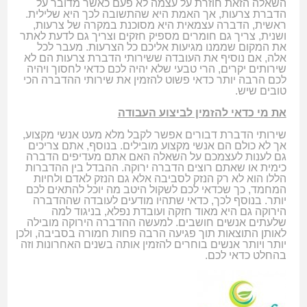
השאלה הזאת חוזרת על עצמה לא פעם כאשר מדובר על
הדברת צרעות, אך האמת היא שהתשובה לכך היא שלילית.
ראשית, הדברה עצמאית היא מסוכנת במקרה של צרעות,
ושנית, צריך גם חומרים מספיק חזקים וצריך גם לדעת לאתר
את המקום שממנו מגיעות אליכם כל הצרעות. מעבר לכל
אלה, אם נוסיף את העובדה ששירותי הדברת צרעות הם לא
שירותים יקרים, הרי טבעי שלא יהיה לכם כדאי לחסוך ויהיה
לכם הרבה יותר כדאי פשוט להזמין את שירותי ההדברה הכי
טובים שיש.
את מי כדאי להזמין לביצוע העבודה
שירותי הדברת דבורים אפשר לקבל מלא מעט אנשי מקצוע,
אך לא כולם הם אנשי מקצוע מובילים. בנוסף, אתם צריכים
גם לענות לעצמכם על השאלה האם אתם מעדיפים הדברה
כימית או שאתם רוצים הדברה ירוקה. ההבדל בין ההדברות
הללו הוא לא רק הנזק לסביבה אלא גם הנזק לאדם ולחיות
המחמד, כך שכדאי לכם לשקול היטב מה יוכל להתאים לכם
יותר. בנוסף לכך, כדאי שתהיו מודעים לעובדה שההדברה
הירוקה גם היא מאוד חזקה ועובדת נפלא, בניגוד למה
שלעתים אנשים חושבים. למעשה ההדברה הירוקה מובילה
לאותן התוצאות תוך פגיעה הרבה פחות חמורה בסביבה, ולכן
יותר ויותר אנשים בוחרים להזמין אותה בשנים האחרונות וזה
בהחלט כדאי לכם.