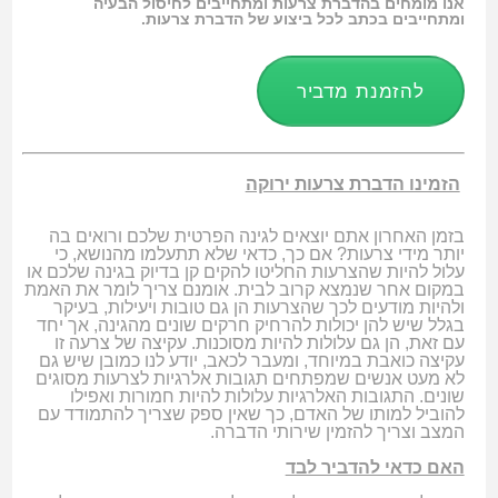
אנו מומחים בהדברת צרעות ומתחייבים לחיסול הבעיה
ומתחייבים בכתב לכל ביצוע של הדברת צרעות.
להזמנת מדביר
הזמינו הדברת צרעות ירוקה
בזמן האחרון אתם יוצאים לגינה הפרטית שלכם ורואים בה
יותר מידי צרעות? אם כך, כדאי שלא תתעלמו מהנושא, כי
עלול להיות שהצרעות החליטו להקים קן בדיוק בגינה שלכם או
במקום אחר שנמצא קרוב לבית. אומנם צריך לומר את האמת
ולהיות מודעים לכך שהצרעות הן גם טובות ויעילות, בעיקר
בגלל שיש להן יכולות להרחיק חרקים שונים מהגינה, אך יחד
עם זאת, הן גם עלולות להיות מסוכנות. עקיצה של צרעה זו
עקיצה כואבת במיוחד, ומעבר לכאב, יודע לנו כמובן שיש גם
לא מעט אנשים שמפתחים תגובות אלרגיות לצרעות מסוגים
שונים. התגובות האלרגיות עלולות להיות חמורות ואפילו
להוביל למותו של האדם, כך שאין ספק שצריך להתמודד עם
המצב וצריך להזמין שירותי הדברה.
האם כדאי להדביר לבד