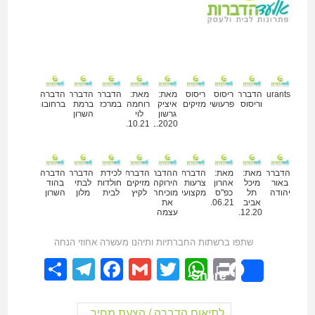
מאמרים נוספים
Restaurants
הדברה
ריסוס
ריסוס
מאת:
מאת:
הדברה
הדברה
הדברה
וריסוס
פרעושים
מזיקים
איציק
רוחמה
במרכז
ברמת
ברחובות
גרשון
לוי
השרון
02.10.21
18.11.2020
הדברה
מאת:
מאת:
הדברת
ההדברה
הדברת
לכידת
הדברה
הדברה
באור
מיכל
אהרון
צרעות
הירוקה
מזיקים
חולדות
לבתי
בהוד
יהודה
תל
כפ"ס
מקצועית
מוכיחה
לקיץ
לבית
מלון
השרון
אביב
04.06.21
את
11.12.20
עצמה
שתפו ברשתות החברתיות ותיהנו מעשרה אחוזי הנחה
elegram
hare
Facebook
Gmail
WhatsApp
Twitter
Print
Share
לתיאום הדברה / הצעת מחיר