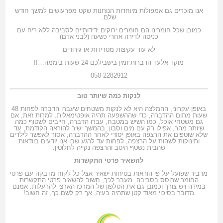
אנו מוכרים גם אמפולות מיוחדות הנותנות שקט מפרעושים למשך חודש
שלם.
כמובן שכל חומרינו הם חומרים ירוקים ידידותיים לסביבה ללא ריח עם
כניסה לדירה אחרי כשעה (לבני אדם)
לא עוד עקיצות מטרידות או גירודים
מוקד אלעד הדברות זמין בישבילכם 24 שעות ביממה…!!
050-2282912
לנקות כמה שיותר טוב
באופן עקרוני, ההמלצה היא לא לנקות משטחים שעברו הדברה לפחות 48
שעות מתום ההדברה, כדי שההשפעה תהיה אופטימאלית. למרות זאת, אם
גם משטחי אוכל, כמו השיש במטבח, עברו הדברה, חייבים לשטוף כמה
שיותר מהר, אפילו רק עם מים וסבון. בהמשך ישיר להוראה הקודמת, עד
שלא שוטפים את הרצפה באופן יסודי לאחר ההדברה, אסור לאפשר לילדים
ותינוקות לשהות על הרצפה, לפחות עד לרגע שבו אנו יודעים בוודאות
שהבית נשטף היטב והרצפה נקייה לחלוטין.
להשאיר פרטי התקשרות
מדביר שפועל על פי הוראות בטיחות ישאיר אצל כל לקוח מדבקה עם פרטי
החומר שרוסס בסביבה. מעבר לכך, חשוב להשאיר פרטי התקשרות
במידה ויש צורך וכמובן גם את הטלפון של המרכז הארצי להרעלות. אמנם
מדובר בסיכוי מאוד קטן שתהיה בעיה, אך רק לשם כך, זה חשוב!