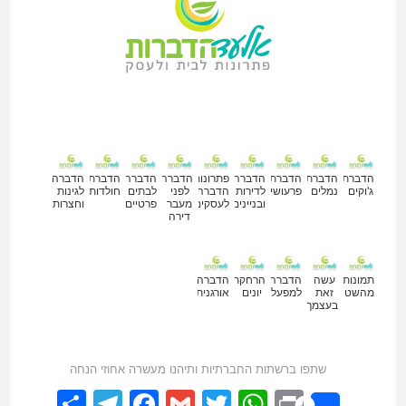
מאמרים נוספים
הדברת
הדברת
הדברת
הדברה
פתרונות
הדברה
הדברה
הדברת
הדברה
ג'וקים
נמלים
פרעושים
לדירות
הדברה
לפני
לבתים
חולדות
לגינות
ובניינים
לעסקים
מעבר
פרטיים
וחצרות
דירה
תמונות
עשה
הדברה
הרחקת
הדברה
מהשטח
זאת
למפעלים
יונים
אורגנית
בעצמך
שתפו ברשתות החברתיות ותיהנו מעשרה אחוזי הנחה
elegram
hare
Facebook
Gmail
WhatsApp
Twitter
Print