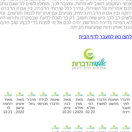
אנשי המקצוע חשוב לא פחות, ומעבר לכך, מומלץ לשים לב שגם נותני
לכם אחריות על השירות. בדרך כלל שירותי הדברה, בין אם זו הדברה
ירוקה ובין אם זו הדברה כימית, מגיעים עם אחריות לכמה חודשים, וכד
לשים לב לכך כיוון שזה חשוב. רק כך תוכלו לדעת שבמקרה ותיראו חיו
לא רצויות בדירה החדשה, יהיה לכם אל מי לפנות כדי לבצע שוב הדב
כנגד אותן חיות שמגיעות הביתה.
לחצו כאן למעבר לדף הבית
מאמרים נוספים
הדברה
תמונות
הדברה
מאת:
מאת:
מאת:
שיטות
לכידת
מדביר
מאת:
מאת:
לפני
מהשטח
למשרד
רוני
מורן
דנה
הדברה
מכרסמים
בזול
איציק
רוחמה
מעבר
מת"א
מת"א
צדוק
גרשון
לוי
דירה
14.02.20
12.08.2020
11.10.20
18.11.2020
2.10.21