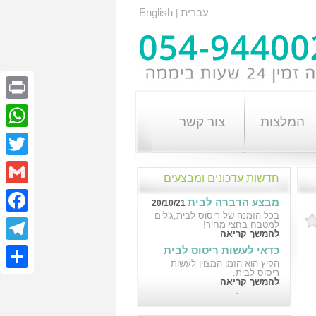
עברית
English
|
Print
המלצות
צור קשר
atsApp
Twitter
חדשות עדכונים ומבצעים
Gmail
מבצע הדברה לבית
20/10/21
בכל הזמנה של ריסוס לבית,ג'לים
cebook
למטבח בחצי מחיר!
להמשך קריאה
כדאי לעשות ריסוס לבית
elegram
18/10/21
הקיץ הוא הזמן המצוין לעשות
ריסוס לבית.
Share
להמשך קריאה
הדברה לבניין במבצע
10/10/21
הדברה לבניין במבצע