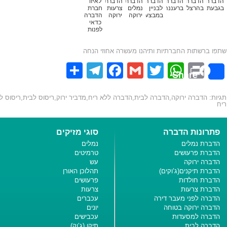
הדברה
הדברה
הדברה
הדברה
הדברת
הדברת
לאיזו
בגבעתיים
בהרצליה
ברעננה
לבניין
נמלים
צרעות
חברת
במבצע
ירוקה
ירוקה
הדברה
כדאי
לפנות
שתפו ברשתות החברתיות ותיהנו מעשרה אחוזי הנחה
Telegram
Share
Facebook
Gmail
WhatsApp
Twitter
Print
Share
תגיות:
הדברה ירוקה
,
הדברה לבית
,
הדברה ללא ריח
,
מדביר ירוק
,
ריסוס לבית
,
ריסוס ל
ריח
פתרונות הדברה
סוגי מזיקים
הדברת נמלים
נמלים
הדברת פרעושים
טרמיטים
הדברה ירוקה
עש
הדברת תיקנים(ג’וקים)
תהלוכן האורן
הדברת חולדות
פרעושים
הדברת צרעות
צרעות
הדברה לפני מעבר דירה
עכברים
הדברה ירוקה בטוחה
יונים
הדברה למסעדות
עכבישים
הדברה לבית
תיקן (ג’וק)