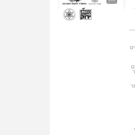
ים
ם
ר
תר