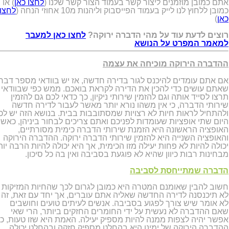
אתם כמובן מוזמנים ליצור קשר בעמוד הצור קשר שלנו (
לחצו כאן
) או
כמובן ללחוץ לנו לייק בעמוד הפייסבוק וליהנות מ10 אחוזי הנחה (
לחצו
כאן
)
רוצים לדעת עוד על מהי הדברה ירוקה?
לחצו כאן למעבר
למאמר המפרט על הנושא
ההדברה הירוקה מוכיחה את עצמה
אם אתם עומדים להיכנס לגור בדירה חדשה, אז יש בוודאי מספר דבר
שאתם עושים כדי להכין את הדירה לקראת בואכם. ממש כפי שבוודאי
תרצו לסייד אותה וגם להזמין שירותי ניקיון, כך כדאי לכם גם להזמין
שירותי הדברה, כי אין משהו נורא יותר מאשר לעבור לדירה חדשה
ולהתחיל לראות חיות לא רצויות שמסתובבות בבית. בנושא הזה יש לכ
היום שתי אופציות שעומדות לפניכם ואתם צריכים לבחור ביניהן, כאש
האופציה הראשונה היא הזמנת שירותי הדברה כימית מסורתיים,
והאופציה השנייה היא להזמין שירותי הדברה ירוקה. ההדברה הירוקה
יכולה להיות לא פחות יעילה מזו הכימית, אך היא יכולה להיות הרבה יו
מבחינות רבות כיוון שהיא לא פוגעת בסביבה ואין בה כל סיכון.
הדברה שמתייחסת לסביבה
חשוב להבין שאומנם המטרה היא כמובן לגרום לכך שהחיות המזיקות
לא תיכנסנה לדירה החדשה שאליה אתם עוברים, אך יחד עם זאת, זה
לא אומר שיש צורך לפגוע בסביבה. אנשים לעיתים טועים וחושבים
שאם ההדברה לא נעשית על ידי החומרים החזקים ביותר, הרי שאי
אפשר יהיה לצפות ממנה להיות מספיק יעילה. האמת היא שזו טעות, כי
ההדברה הירוקה של ימינו היא בהחלט מספיק חזקה ובהחלט יכולה