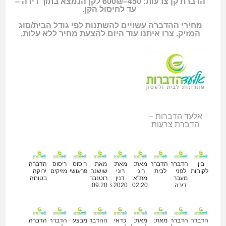
הדברת קן צרעות: 450–600₪ לקן הנמצא בתוך דירה –
עד לחיסול הקן.
מחירי ההדברה עשויים להשתנות לפי גודל הבית/סוג
המזיק. צרו איתנו עוד היום להצעת מחיר ללא עלות.
אלעד הדברות –
הדברת צרעות
מאמרים נוספים
בין
הדברה
הדברה
מאת:
מאת:
מאת:
ריסוס
ריסוס
הדברה
לקוחותינו
לפני
לבית
רוני
רוני
שושנה
פרעושים
מזיקים
ירוקה
מעבר
מת"א
דנין
רוטנברג
בטוחה
דירה
14.02.20
30.06.2020
24.09.20
הדברה
הדברה
מאת:
מאת:
כדאי
ההדברה
מבצע
הדברה
הדברה