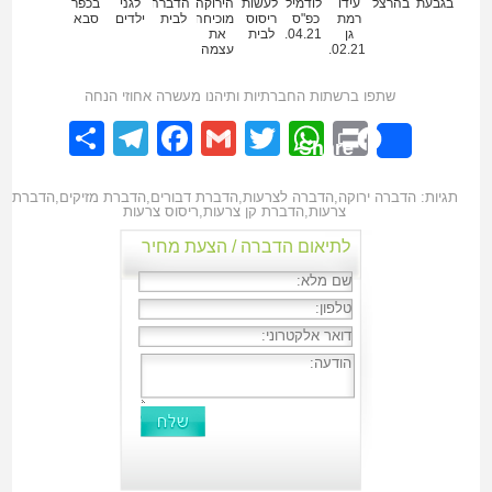
בגבעתיים
בהרצליה
עידו
לודמילה
לעשות
הירוקה
הדברה
לגני
בכפר
רמת
כפ"ס
ריסוס
מוכיחה
לבית
ילדים
סבא
גן
18.04.21
לבית
את
23.02.21
עצמה
שתפו ברשתות החברתיות ותיהנו מעשרה אחוזי הנחה
elegram
hare
Facebook
Gmail
WhatsApp
Twitter
Print
Share
תגיות:
הדברה ירוקה
,
הדברה לצרעות
,
הדברת דבורים
,
הדברת מזיקים
,
הדברת
צרעות
,
הדברת קן צרעות
,
ריסוס צרעות
לתיאום הדברה / הצעת מחיר