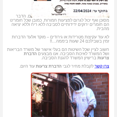
ם. הדבר
מסוכן ואף יכול לגרום לפציעות חמורות. כמובן שכל חומרינו
הם חומרים ירוקים ידידותיים לסביבה ללא ריח וללא יציאה
מהבית.
לא עוד עקיצות מטרידות או גירודים – מוקד אלעד הדברות
זמין בשבילכם 24 שעות ביממה…!!
חשוב לציין שכל השיטות הם בעלי אישור של משרד הבריאות
ושל המשרד לאיכות הסביבה. אנו מבצעים
הדברת
צרעות
ברישיון המשרד להגנת הסביבה.
צרו קשר
לקבלת מחיר לגבי
הדברת צרעות
עוד היום.