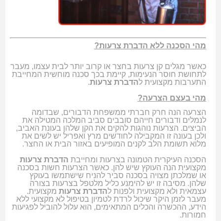
מהי הסכנה ללא הדברת צרעות?
כאשר מגלים קן צרעות בחצר או קרוב יותר לבית עצמו, מעבר
לתחושת חוסר הנעימות, קיימת בכך סכנה מוחשית המחייבת
התערבות מקצועית ל
הדברת צרעות
.
מהי בעצם הצרעה?
הצרעה הנה חרק חברתי ממשפחת הדבורים, שבדומה
לנמלים ודבורים חייהם סובבים סביב המלכה המטילה את
הביצים. הצרעות נוהגות להקים את הקן שלהן בעונת האביב,
ולכן בעונה זו המקבילה לחודשים מרץ ואפריל יש לשים את
מלוא תשומת הלב לקנים המופיעים באזור הבית או החצר.
הסכנה העיקרית הטמונה בצרעות ומחייבת
הדברת צרעות
מקצועית הנה העוקץ שיש להן. כאשר הצרעות חשות בסכנה
או שמלכתן מצויה בסכנה סביר להניח שישתמשו בעוקץ
שלהן. מסיבה זו יש להימנע כליל מלטפל בצרעות בצורה
עצמאית ולא מקצועית ולפנות ל
הדברת צרעות
מקצועית.
מעבר לזמן היקר שיכול לרדת לטמיון בטיפול לא מקצועי ללא
הידע, ההכשרה והכלים המתאימים, הוא עלול להוביל לפגיעות
חמורות.