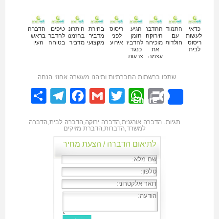
כדאי
התמודדות
ההדברה
הגיע
ריסוס
בחירת
היתרונות
טיפים
הדברה
לעשות
עם
הירוקה
הזמן
לפני
מדביר
בהזמנת
להדברה
בראש
ריסוס
חולדות
מוכיחה
להדביר
אירוע
מקצועי
מדביר
בטוחה
העין
לבית
את
כנגד
עצמה
צרעות
שתפו ברשתות החברתיות ותיהנו מעשרה אחוזי הנחה
elegram
hare
Facebook
Gmail
WhatsApp
Twitter
Print
Share
תגיות:
הדברה אורגנית
,
הדברה ירוקה
,
הדברה לבית
,
הדברה
למשרד
,
הדברות
,
הדברת מזיקים
לתיאום הדברה / הצעת מחיר