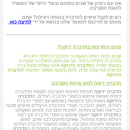
אנו עם ניסיון של שנים בתחום ובעלי היתר של המשרד
להגנת הסביבה.
רוצים לקבל טיפים להדברה בטוחה ויעילה? אתם
מוזמנים להיכנס למאמר שלנו בנושא על ידי
לחיצה
כאן
.
מהם היתרונות בהדברה ירוקה?
שנים רבות רווחה הטענה כי ההדברה כימית היא היא
ההדברה היעילה ביותר, אך עם הזמן התגלה כי טענה זו
בטעות יסודה. ה
הדברה הירוקה
אינה נופלת מההדברה
הכימית ואף עולה עליה. להלן נתמנה מספר יתרונות ל
הדברה
הירוקה
.
הדברה ירוקה למען איכות הסביבה
הדברה ירוקה
תורמת לאיכות הסביבה: לעומת ההדברה
כימית העושה שימוש בחומרי הדברה רעילים, ה
הדברה
הירוקה
נעשית תוך הימנעות בשימוש עם חומרי הדברה
רעילים. חשוב להבין כי חומרי ההדברה הרעילים מהווים סכנה
לבריאות האדם והחיות, לאיכות הסביבה, ולאיזון האקולוגי.
ב
הדברה ירוקה
ייעשה שימוש בחומרי הדברה עם רמת
רעילות נמוכה מהרגיל, שאינם מזיקים לבני אדם, לאיזון
האקולוגי ולאיכות הסביבה. בשונה מחומרי הדברה רגילים
המחלחלים למי תהום ומזהמים אותם, החומרים ב
הדברה