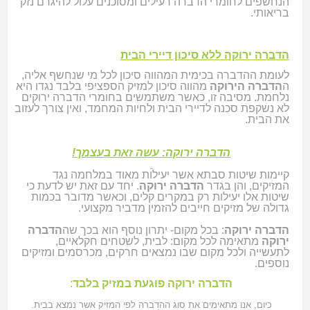
הנחשפים לחומרי הדברה רעילים ומסוכנים עלול להיגרם נזק
בריאותי.
הדברה ירוקה ללא סיכון דיירי הבית
לעומת ההדברה בכימית המהווה סיכון לכל מי שנחשף אליה,
ה
הדברה הירוקה
מהווה סיכון למזיק הספציפי בלבד נגדו היא
נלחמת. מסיבה זו, כאשר משתמשים בחומרי הדברה ירוקים
לא נשקפת סכנה לדיירי הבית ולחיות המחמד, ואין צורך לעזוב
את הבית.
הדברה ירוקה: עשה זאת בעצמך!
קיימות שיטות סבתא אשר יעילות מאוד במלחמה נגד
המזיקים, והן בגדר
הדברה ירוקה
. יחד עם זאת יש לדעת כי
שיטות אלו יעילות רק במקרים קלים, וכאשר מדובר בכמות
גדולה של מזיקים חייבים להזמין מדביר מקצועי.
הדברה ירוקה
: בכל מקום- יתרון נוסף הוא בכך שה
הדברה
ירוקה
מתאימה לכל מקום: לבית, לשטחים חקלאיים,
לתעשייה ולכל מקום שבו נמצאים חרקים, מכרסמים ומזיקים
נוספים.
הדברה ירוקה פוגעת במזיק בלבד
:
כיום, אנו מתאימים את סוג ההדברה לפי המזיק אשר נמצא בבית.