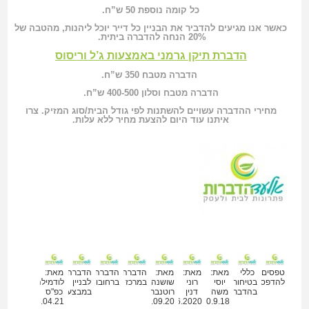
כל קומה נוספת 50 ש”ח.
כאשר אנו מגיעים להדביר את הבניין כל דייר יוכל ליהנות, מהטבה של
20% הנחה להדברה ביתית.
הדברת תיקן גרמני באמצעות ג’ל וריסוס
הדברה מטבח 350 ש”ח.
הדברה מטבח וסלון 400-500 ש”ח.
מחירי ההדברה עשויים להשתנות לפי גודל הבית/סוג המזיק. צרו
איתנו עוד היום להצעת מחיר ללא עלות.
מאמרים נוספים
טפסים
כללי
מאת:
מאת:
מאת:
הדברה
הדברה
הדברה
מאת:
להדפסה
בטיחות
יוסי
רוני
שושנה
במרכז
ברחובות
לבניין
לודמילה
בהדברה
משה
דנין
רוטנברג
במבצע
כפ"ס
18.04.21
24.09.20
30.06.2020
30.9.18