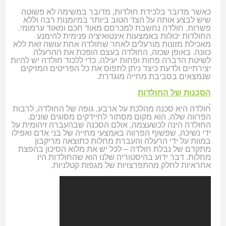
כאשר מדובר בלכידת חולדות, מדובר במשימה לא פשוטה
שיש לבצע אותה על הצד הטוב ביותר במיומנות רבה וללא
פשרות. חולדה נחשבת למכרסם מאוד חכם ומאוד ערמומי.
החולדות יכולות באמצעות אינטואיציה פנימית להימנע
מאכילת מזונות מורעלים לאחר שחולדה אחת עושה זאת ללא
כוונה. באופן שכזה, החולדה בעצם הופכת את ההרעלה
לשיטת הדברה פחות ופחות יעילה. כדי ללכוד חולדה יש להיות
יצירתיים ולדעת כיצד ניתן לתפוס את כל הפריטים המזיקים
שנמצאים בסביבת מחייה מוגדרת.
הסכנות של החולדות
חולדה היא סכנה מהלכת על ארבע. גופה של החולדה, לרבות
הפרווה שלה, הוא מקום מסתור לחיידקים מסוגים שונים.
החולדה הינה לכשעצמה, אולם הסכנה שבהעברה זיהומית על
ידי נשיכה, שפשוף הפרווה באמצעי מחייה של בני אדם ואפילו
במוות על ידי הרעלה והעברת מחלות כתוצאה מריקבון
מתקדם של נבלת חולדה – לכל יש את מלוא הסיכון בהפצת
מחלות. דבר ידוע בהיסטוריה שלנו הוא שהחולדות היו
אחראיות לחלק מהתפרצויות של מגפות קטלניות.