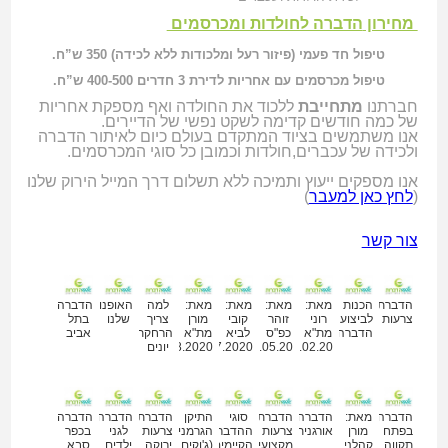
מחירון
הדברה לחולדות ומכרסמים
טיפול חד פעמי (פיזור רעל ומלכודות ללא לכידה) 350 ש”ח.
טיפול מכרסמים עם אחריות לדירת 3 חדרים 400-500 ש”ח.
חברתנו
מתחייבת
ללכוד את החולדה ואף מספקת אחריות
של כמה חודשים קדימה לשקט נפשי של הדיירים.
אנו משתמשים בציוד המתקדם בעולם כיום לאיתור הדברה
ולכידה של עכברים,חולדות וכמובן כל סוגי המכרסמים.
אנו מספקים ייעוץ ותמיכה ללא תשלום דרך המייל הירוק שלנו
(
לחץ כאן למעבר
)
צור קשר
מאמרים נוספים
הדברת
הכנות
מאת:
מאת:
מאת:
מאת:
למה
האופנועים
הדברה
צרעות
לביצוע
רוני
זוהר
קובי
מורן
צריך
שלנו
בתל
הדברה
מת"א
כפ"ס
לביא
מת"א
הרחקת
אביב
14.02.20
29.05.20
09.07.2020
12.08.2020
יונים
הדברה
מאת:
הדברה
הדברת
סוגי
התיקן
הדברת
הדברה
הדברה
בפתח
מורן
אורגנית
צרעות
ההדברה
הגרמני
צרעות
לגני
בכפר
תקווה
קהלני
מקצועית
הקיימים
(ג'וקים
ירוקה
ילדים
סבא