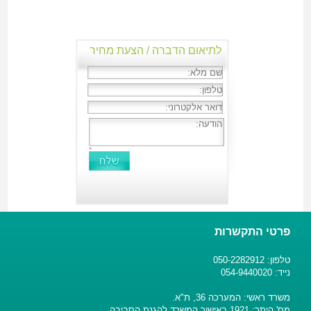
לתיאום הדברה / הצעת מחיר
פרטי התקשרות
טלפון: 050-2282912
נייד: 054-9440020
משרד ראשי: המערכה 36, ת"א.
מס' היתר: 1921 באישור המשרד להגנת הסביבה.