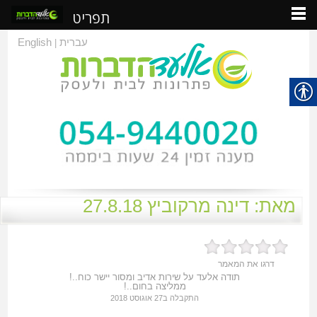
תפריט
עברית
English
|
מאת: דינה מרקוביץ 27.8.18
דרגו את המאמר
תודה אלעד על שירות אדיב ומסור יישר כוח..!
ממליצה בחום..!
התקבלה ב27 ‏אוגוסט ‏2018
מאמרים נוספים