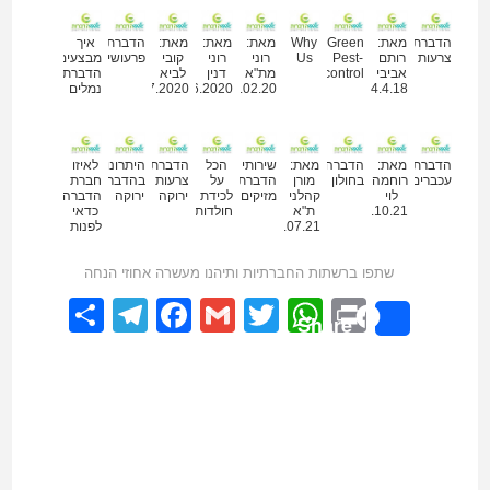
הדברת
מאת:
Green
Why
מאת:
מאת:
מאת:
הדברת
איך
צרעות
רותם
Pest-
Us
רוני
רוני
קובי
פרעושים
מבצעים
אביבי
control
מת"א
דנין
לביא
הדברת
14.4.18
14.02.20
30.06.2020
09.07.2020
נמלים
הדברת
מאת:
הדברה
מאת:
שירותי
הכל
הדברת
היתרונות
לאיזו
עכברים
רוחמה
בחולון
מורן
הדברת
על
צרעות
בהדברה
חברת
לוי
קהלני
מזיקים
לכידת
ירוקה
ירוקה
הדברה
02.10.21
ת"א
חולדות
כדאי
07.07.21
לפנות
שתפו ברשתות החברתיות ותיהנו מעשרה אחוזי הנחה
elegram
hare
Facebook
Gmail
WhatsApp
Twitter
Print
Share