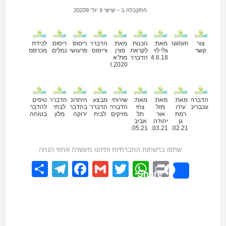
התקבלה ב – ‏שישי ‏9 ‏יולי ‏20209
מאמרים נוספים
צור
מאת:
Professionalism
הכנות
מאת:
הדברה
ריסוס
ריסוס
לכידת
קשר
גלי לוי
לקראת
מורן
וריסוס
פרעושים
נמלים
מכרסמים
24.6.18
הדברה
מת"א
12.08.2020
הדברת
מאת:
מאת:
מאת:
שירותי
מבצע
היתרונות
הדברה
טיפים
עכברים
עידו
מזל
צחי
הדברת
הדברה
בהדברה
לבתי
להדברה
רמת
אור
תל
מזיקים
לבית
ירוקה
מלון
בטוחה
גן
יהודה
אביב
20.05.21
02.03.21
23.02.21
שתפו ברשתות החברתיות ותיהנו מעשרה אחוזי הנחה
elegram
hare
Facebook
Gmail
WhatsApp
Twitter
Print
Share