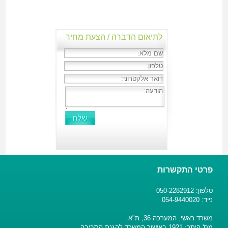
לתיאום הדברה / הצעת מחיר
פרטי התקשרות
טלפון: 050-2282912
נייד: 054-9440020
משרד ראשי: המערכה 36, ת"א.
מס' היתר: 1921 באישור המשרד להגנת הסביבה.