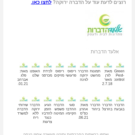
רוצים לדעת עוד על הדברה ירוקה?
לחצו כאן.
אלעד הדברות
מאמרים נוספים
Green
מאת:
תמונות
הדברה
ריסוס
ריסוס
לכידת
האופנועים
מאת:
Pest-
לורן
מהשטח
ירוקה
פרעושים
מזיקים
מכרסמים
שלנו
פלג
control
מאור
לגינה
אברהם
28.01.21
22.7.18
הדברה
הדברה
הדברה
מאת:
סוגי
הדברת
הגיע
הדברה
שירותי
בגבעתיים
בהרצליה
ביהוד
אהרון
ההדברה
פשפש
הזמן
ירוקה
הדברה
כפ"ס
הקיימים
המיטה
להדביר
ללא
למשרד
04.06.21
כנגד
ריח
צרעות
שתפו ברשתות החברתיות ותיהנו מעשרה אחוזי הנחה