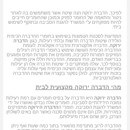
לפיכך, הדברה ירוקה הנה שיטה אשר משתמשים בה לאחר
ניטור והתאמה של החומר למזיק וכמובן שהחומרים חייבים
להיות מפוקחים ע”י המשרד להגנת הסביבה ובתוקף לשימוש
ביתי.
המודעות לסכנות הטמונות בשימוש בחומרי ההדברה הכימית
הולידה שיטות הדברה חדשות ובלתי רעילות, כגון:
הדברה
ירוקה
, הדברה אלקטרונית והדברה אקולוגית. לעומת
ההדברה הכימית העושה שימוש בחומרי הדברה רעילים
המזיקים חמורות לסביבה, מזהמים את מקורות המים ופוגעים
בבריאות האדם, החי והצומח, ההדברות הללו אינן מזיקות.
בנוסף לכך, עולה ממחקרים כי שיטות הדברה אלו הן יעילות
ומוכיחות את עצמם כמו השיטה הכימית ואף עולות עליה
בזכות יתרונותיהן. להלן נסקור בקצרה את שיטות ההדברה
האלטרנטיביות.
מהי הדברה ירוקה מקצועית לבית
הדברה ירוקה
היא הדברה על בסיס חומרים עם רמת רעילות
נמוכה הידידותיים לסביבה. חומרים אלה נבדקו ואושרו על ידי
המשרד להגנת הסביבה. חומרי ה
הדברה הירוקה
מתפרקים
במהירות, ולכן הם אינם מהווים סכנה כאשר הם באים לשולחן
הצרכן, כיוון שהם אבדו מיעילותם.
ההדברה לרוב מתנדפת מהאוויר בתוך כמה שעות ואף ניתן