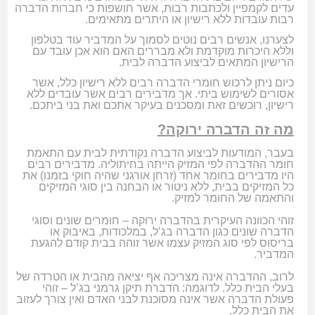
עדים לקמפיין ולכתבות רבות, אשר חושפות כי חברות הדברה
רבות עובדות ללא רישיון או היתרים מתאימים.
לצערנו, אנשים רבים נוטים לסמוך על המדביר עוד בטלפון
וללא היכרות מוקדמת ולא מבררים האם הוא אכן עובד עם
הרישיון המתאים לביצוע הדברה לבית.
כיום ניתן לרכוש חומרי הדברה רבים ללא רישיון כלל, אשר
אסורים לשימוש ביתי. אך מדבירים רבים אשר עובדים ללא
רישיון, רוכשים זאת ומסכנים בעיקר אתכם ואת בני ביתכם.
מה זה הדברה ירוקה?
בעבר, המודעות לביצוע הדברה נקודתית לבית עם התאמת
חומר ההדברה לפי המזיק הייתה בחיתוליה. מדבירים רבים
היו מדבירים בחומר אחד (זרחן אורגני שהיה חוקי בזמנו) את
כל המזיקים בבית, ללא ניטור או הבחנה בין סוגי המזיקים
והתאמה של החומר למזיק.
זוהי הכוונה העיקרית בהדברה ירוקה – חומרים שונים וסוגי
הדברה שונים כגון הדברה בג’ל, במלכודות, באיבוק או
בריסוס לפי סוג המזיק עצמו אשר זוהה בבית קודם להגעת
המדביר.
לרוב, ההדברה אינה מצריכה אף יציאה מהבית או הטרדה של
בעלי הבית כלל. לדוגמה: הדברת תיקן גרמני בג’ל – זוהי
פעולת הדברה אשר אינה מסוכנת לבני האדם ואין צורך לעזוב
את הבית כלל.