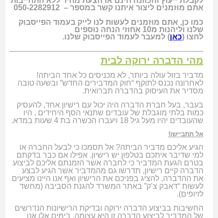
לקבלת ייעוץ והכוונה חינם או הצעת מחיר ללא התחייבות
אתם מוזמנים ליצור איתנו קשר במספר –
050-2282912
כמו כן, אתם מוזמנים לעשות לנו לייק בעמוד הפייסבוק
שלנו וליהנות מ10 אחוזי הנחה נוספים
לחצו (
כאן
) למעבר לעמוד הפייסבוק שלנו.
מהי הדברה ירוקה לבית
מדביר בזול עולה ביותר, לא מכניסים כל אחד הביתה!
לאחרונה נכנס לתוקף “חוק המדבירים החדש” ובשעה טובה
מסדיר את העיסוק בהדברה תברואית.
בעבר, בעל חברת הדברה היה יכול עם רישיון אחד, להעסיק
כמות בלתי מוגבלת של עובדים שתנאי הסף היחידים , היו
שהעובדים יהיו מעל גיל 18 ויעברו הכשרה בת 4 שעות במדא.
אל תתביישו!
הגיע אליכם מדביר הביתה? אל תסמכו כי לבעל החברה או
למי שדיבר איתכם בטלפון יש רישיון. אפילו אם כבר בדקתם
בטרם הגעת המדביר כי לחברה אשר הזמנתם אליכם לביצוע
הדברה קיים רישיון, תדרשו גם מהמדביר אשר הגיע לבצע
את ההדברה, להציג בפניכם את הרישיון ואף אנו היינו מציעים
לעשות “דאבק צ’ק” באתר המשרד להגנת הסביבה (מחשד
לזיופים).
החשיבות בביצוע הדברה ירוקה ובדיקת הרישיונות הנדרשים
של המדביר לביצוע הדברה זו היא עצומה. בימים אלו אנו