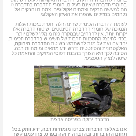
בחומרי הדברה שאינם רעילים. חומרי ההדברה בהדברה זו
הם למעשה חרקים וצמחים אקולוגיים. צמחים וחרקים אלו
נלחמים במזיקים שהפרו את האיזון האקולוגי.
לעומת ההדברה הכימית שהינה זולה יחסית בזכות העלות
הנמוכה של חומרי ההדברה הסינטטים, שיטות הדברה אלו
יקרות יותר. אין להרחיב שבמקרה כזה מומלץ לשלם יותר
בכדי להינצל מהסכנות הרבות של השימוש בהדברה הכימית.
יחד עם זאת על מנת להשתמש בשיטת ה
הדברה הירוקה
,
האלקטרונית והסינטטית נדרש ידע מתאים ומומחיות רבה.
הסיבה לכך היא הצורך בהבנת דפוסי המזיקים והתאמת כל
שיטה למזיק הספציפי.
הדברה ירוקה בפריסה ארצית
אנו באלעד הדברות צברנו מומחיות רבה, ידע וותק בכל
תחום ההדברות, ובהדברה ירוקה בפרט. צרו עמנו קשר