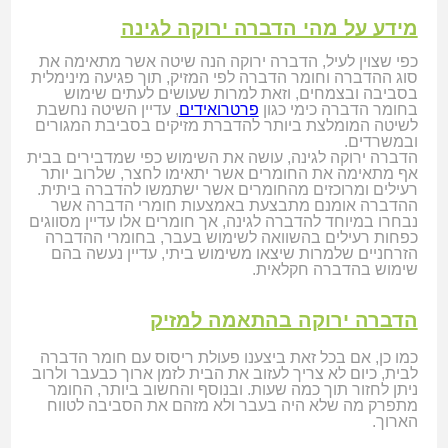
מידע על מהי הדברה ירוקה לגינה
כפי שצוין לעיל, הדברה ירוקה הנה שיטה אשר מתאימה את
סוג ההדברה וחומר הדברה לפי המזיק, תוך פגיעה מינימלית
בסביבה ובצמחים, וזאת למרות שעושים לעתים שימוש
בחומר הדברה כימי כגון
פרטרואידים
, עדיין השיטה נחשבת
לשיטה המומלצת ביותר להדברת מזיקים בסביבת המגורים
ובמשרדים.
הדברה ירוקה לגינה, עושה את השימוש כפי שמדבירים בבית
אף מתאימה את החומרים אשר יתאימו לחצר, שלרוב יותר
רעילים ומרוכזים מהחומרים אשר ישתמשו להדברה ביתית.
ההדברה אומנם מתבצעת באמצעות חומרי הדברה אשר
נבחרו במיוחד להדברה לגינה, אך חומרים אלו עדיין מסווגים
כפחות רעילים בהשוואה לשימוש בעבר, בחומרי ההדברה
הזרחניים שלמרות שיצאו משימוש ביתי, עדיין נעשה בהם
שימוש בהדברה חקלאית.
הדברה ירוקה בהתאמה למזיק
כמו כן, אם בכל זאת ביצענו פעולת ריסוס עם חומר הדברה
לבית, כיום לא צריך לעזוב את הבית לזמן ארוך כבעבר ולרוב
ניתן לחזור תוך כמה שעות. ובנוסף והחשוב ביותר, החומר
מתפרק מה שלא היה בעבר ולא מזהם את הסביבה לטווח
הארוך.