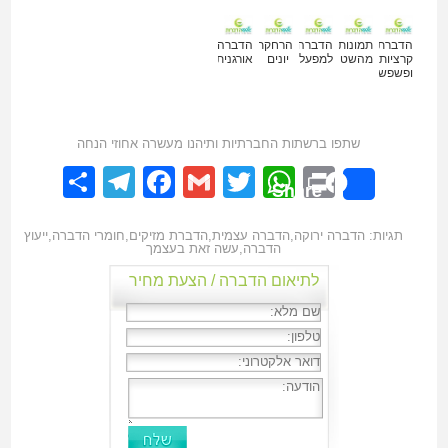
הדברת
תמונות
הדברה
הרחקת
הדברה
קרציות
מהשטח
למפעלים
יונים
אורגנית
ופשפשים
שתפו ברשתות החברתיות ותיהנו מעשרה אחוזי הנחה
elegram
hare
Facebook
Gmail
WhatsApp
Twitter
Print
Share
תגיות:
הדברה ירוקה
,
הדברה עצמית
,
הדברת מזיקים
,
חומרי הדברה
,
ייעוץ
הדברה
,
עשה זאת בעצמך
לתיאום הדברה / הצעת מחיר