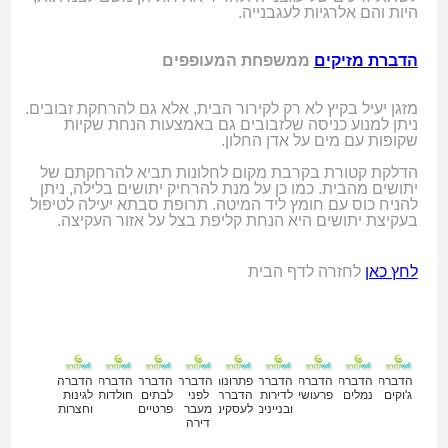
היות והם אלרגיות לעגבנייה.
הדברת מזיקים
ממשפחת המעופפים
מזגן יעיל בקיץ לא רק לקירור הבית, אלא גם להרחקת זבובים.
ניתן למנוע כניסה שלזבובים גם באמצעות הנחת שקיות
שקופות עם מים על אדן החלון.
הדלקת קטורת בקרבת מקום לחלונות תביא להרחקתם של
יתושים מהבית. כמו כן על מנת להרחיק יתושים בלילה, ניתן
להניח כוס עם חומץ ליד המיטה. תרופת סבתא יעילה לטיפול
בעקיצת יתושים היא הנחת קליפת בצל על אזור העקיצה.
לחץ כאן
לחזרה לדף הבית
מאמרים נוספים
הדברת
הדברת
הדברת
הדברה
פתרונות
הדברה
הדברה
הדברת
הדברה
ג'וקים
נמלים
פרעושים
לדירות
הדברה
לפני
לבתים
חולדות
לגינות
ובניינים
לעסקים
מעבר
פרטיים
וחצרות
דירה