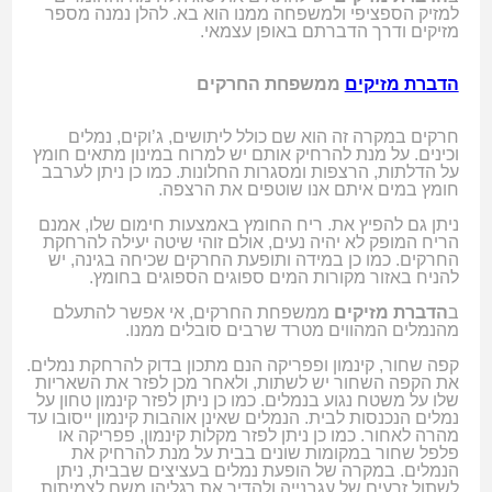
למזיק הספציפי ולמשפחה ממנו הוא בא. להלן נמנה מספר
מזיקים ודרך הדברתם באופן עצמאי.
הדברת מזיקים
ממשפחת החרקים
חרקים במקרה זה הוא שם כולל ליתושים, ג’וקים, נמלים
וכינים. על מנת להרחיק אותם יש למרוח במינון מתאים חומץ
על הדלתות, הרצפות ומסגרות החלונות. כמו כן ניתן לערבב
חומץ במים איתם אנו שוטפים את הרצפה.
ניתן גם להפיץ את. ריח החומץ באמצעות חימום שלו, אמנם
הריח המופק לא יהיה נעים, אולם זוהי שיטה יעילה להרחקת
החרקים. כמו כן במידה ותופעת החרקים שכיחה בגינה, יש
להניח באזור מקורות המים ספוגים הספוגים בחומץ.
ב
הדברת מזיקים
ממשפחת החרקים, אי אפשר להתעלם
מהנמלים המהווים מטרד שרבים סובלים ממנו.
קפה שחור, קינמון ופפריקה הנם מתכון בדוק להרחקת נמלים.
את הקפה השחור יש לשתות, ולאחר מכן לפזר את השאריות
שלו על משטח נגוע בנמלים. כמו כן ניתן לפזר קינמון טחון על
נמלים הנכנסות לבית. הנמלים שאינן אוהבות קינמון ייסובו עד
מהרה לאחור. כמו כן ניתן לפזר מקלות קינמון, פפריקה או
פלפל שחור במקומות שונים בבית על מנת להרחיק את
הנמלים. במקרה של הופעת נמלים בעציצים שבבית, ניתן
לשתול זרעים של עגבנייה ולהדיר את רגליהן משם לצמיתות,