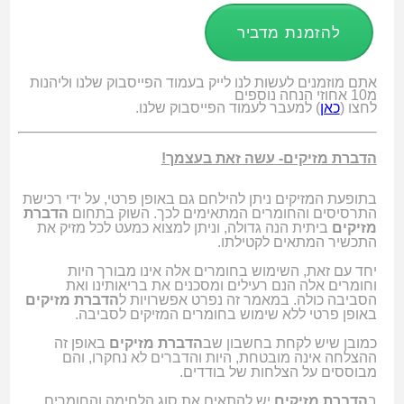
להזמנת מדביר
אתם מוזמנים לעשות לנו לייק בעמוד הפייסבוק שלנו וליהנות
מ10 אחוזי הנחה נוספים
לחצו (
כאן
) למעבר לעמוד הפייסבוק שלנו.
הדברת מזיקים- עשה זאת בעצמך!
בתופעת המזיקים ניתן להילחם גם באופן פרטי, על ידי רכישת
התרסיסים והחומרים המתאימים לכך. השוק בתחום
הדברת
מזיקים
ביתית הנה גדולה, וניתן למצוא כמעט לכל מזיק את
התכשיר המתאים לקטילתו.
יחד עם זאת, השימוש בחומרים אלה אינו מבורך היות
וחומרים אלה הנם רעילים ומסכנים את בריאותינו ואת
הסביבה כולה. במאמר זה נפרט אפשרויות ל
הדברת מזיקים
באופן פרטי ללא שימוש בחומרים המזיקים לסביבה.
כמובן שיש לקחת בחשבון שב
הדברת מזיקים
באופן זה
ההצלחה אינה מובטחת, היות והדברים לא נחקרו, והם
מבוססים על הצלחות של בודדים.
ב
הדברת מזיקים
יש להתאים את סוג הלחימה והחומרים