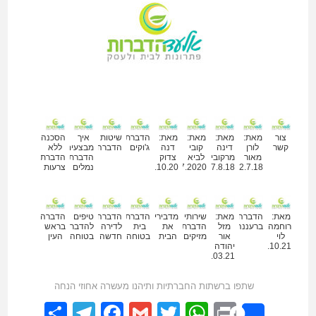
מאמרים נוספים
צור
מאת:
מאת:
מאת:
מאת:
הדברת
שיטות
איך
הסכנה
קשר
לורן
דינה
קובי
דנה
ג'וקים
הדברה
מבצעים
ללא
מאור
מרקוביץ
לביא
צדוק
הדברת
הדברת
22.7.18
27.8.18
09.07.2020
11.10.20
נמלים
צרעות
מאת:
הדברה
מאת:
שירותי
מדבירים
הדברת
הדברה
טיפים
הדברה
רוחמה
ברעננה
מזל
הדברת
את
בית
לדירה
להדברה
בראש
לוי
אור
מזיקים
הבית
בטוחה
חדשה
בטוחה
העין
02.10.21
יהודה
02.03.21
שתפו ברשתות החברתיות ותיהנו מעשרה אחוזי הנחה
elegram
hare
Facebook
Gmail
WhatsApp
Twitter
Print