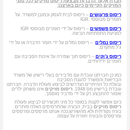
חברת אלעד הדברות מבצעת ריסוס מזיקים לכל סוגי
המזיקים הקיימים כיום בארצנו:
ריסוס פרעושים
– ריסוס לבית לעסק וכמובן למשרד. על
חומרים מבוססי
IGR.
ריסוס פשפשים
– ריסוס על ידי חומרים מבוססי
IGR
למניעת התפתחות הביצה.
ריסוס נמלים
– ריסוס נמלים על ידי חומר הדברה או על ידי
ג’ל מתקדם.
ריסוס ג’וקים
– ריסוס תוך שמירה על איכות הסביבה עם
חומרים ידידותיים.
כמו כן חברתנו עובדת עם מדבירים בעלי רישיון של משרד
הבריאות והמשרד להגנת הסביבה
ובעלת כל ההיתרים הנדרשים לביצוע פעולת הדברה. חברתנו
עובדת ברישיון מס 1948.
ריסוס מזיקים
אינו משחק ילדים
ואמור להתבצע רק על ידי מדביר מוסמך.
כיום אפשר לקנות בסופר כל מיני תכשירים לביצוע פעולת
ריסוס מזיקים
בבית, הבעיה שהתרסיסים האלה פותרים
בעיה נקודתית ולא מהשורש,ככה אנחנו מרססים ומרססים
ומרססים והבעיה חוזרת על עצמה.