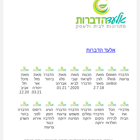
אלעד הדברות
מאמרים נוספים
הדברת
Green
מאת:
הכנות
מאת:
מאת:
הדברה
מאת:
מאת:
צרעות
Pest-
לורן
לקראת
קובי
פלג
ביהוד
מזל
מיכל
control
מאור
הדברה
לביא
אברהם
אור
תל
22.7.18
09.07.2020
28.01.21
יהודה
אביב
11.12.20
02.03.21
מדבירים
הכל
הזמינו
הדברת
הדברת
הדברת
הגיע
ריסוס
הדברה
את
על
הדברת
נמלים
פשפש
צרעות
הזמן
לפני
בהוד
הבית
לכידת
ג'וקים
ירוקה
המיטה
ירוקה
להדביר
אירוע
השרון
חולדות
ירוקה
כנגד
צרעות