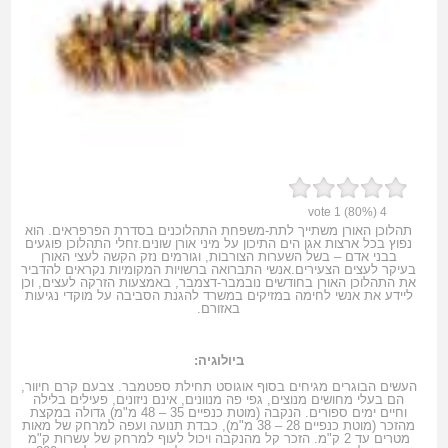
vote
1
(80%)
4
תהלוכן האורן משתייך לתת-משפחת התהלוכנים בסדרת הפרפראים. הוא
נפוץ בכל ארצות אגן הים התיכון על מיני אורן שונים.זחלי התהלוכן פוגעים
בבני אדם – בשל השערות הצורבות, וגורמים נזק הקשה לעצי האורן
בעיקר לעצים הצעירים.אנשי התברואה ברשויות המקומיות נקראים להדביר
את התהלוכן האורן בחודשים נובמבר-דצמבר, באמצעות הזרקה לעצים, וכן
ליידע את אנשי לחימה במזיקים במשרד להגנת הסביבה על מוקדי נגיעות
באזורם.
ביולוגיה:
העשים הבוגרים מגיחים בסוף אוגוסט תחילת ספטמבר. צבעם קרם חיוור,
הם בעלי מחושים מנוצים, גפי פה מנוונים, אינם ניזונים, פעילים בלילה
וחיים ימים ספורים. הנקבה (מוטת כנפיים 35 – 48 מ"מ) גדולה במקצת
מהזכר (מוטת כנפיים 28 – 38 מ"מ), כבדת תנועה ועפה למרחק של מאות
מטרים עד 2 ק"מ. הזכר קל מהנקבה ויכול לעוף למרחק של עשרות ק"מ