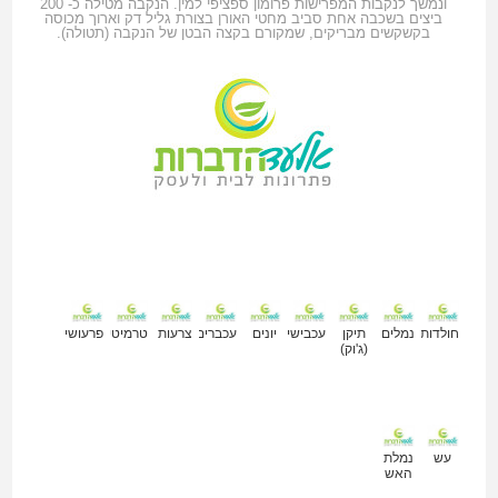
ונמשך לנקבות המפרישות פרומון ספציפי למין. הנקבה מטילה כ- 200
ביצים בשכבה אחת סביב מחטי האורן בצורת גליל דק וארוך מכוסה
בקשקשים מבריקים, שמקורם בקצה הבטן של הנקבה (תטולה).
מאמרים נוספים
חולדות
נמלים
תיקן
עכבישים
יונים
עכברים
צרעות
טרמיטים
פרעושים
(ג'וק)
עש
נמלת
האש