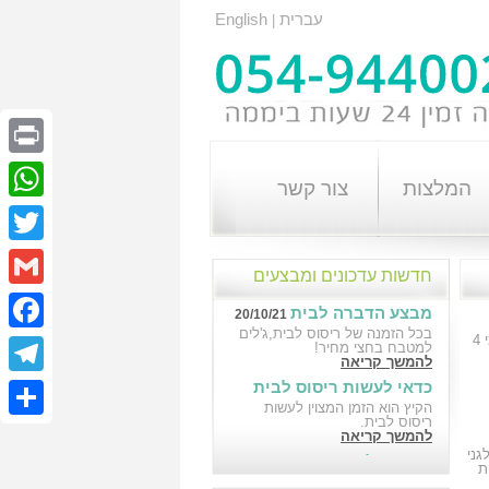
עברית
English
|
Print
המלצות
צור קשר
atsApp
Twitter
חדשות עדכונים ומבצעים
Gmail
מבצע הדברה לבית
20/10/21
בכל הזמנה של ריסוס לבית,ג'לים
4
cebook
למטבח בחצי מחיר!
להמשך קריאה
כדאי לעשות ריסוס לבית
elegram
18/10/21
הקיץ הוא הזמן המצוין לעשות
ריסוס לבית.
Share
להמשך קריאה
גני
הדברה לבניין במבצע
ת
10/10/21
הדברה לבניין במבצע