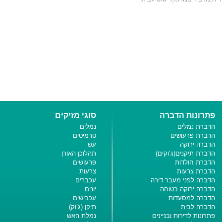
פתרונות הדברה
סוגי מזיקים
הדברת נמלים
נמלים
הדברת פרעושים
טרמיטים
הדברה ירוקה
עש
הדברת תיקנים(ג’וקים)
תהלוכן האורן
הדברת חולדות
פרעושים
הדברת צרעות
צרעות
הדברה לפני מעבר דירה
עכברים
הדברה ירוקה בטוחה
יונים
הדברה למסעדות
עכבישים
הדברה לבית
תיקן (ג’וק)
פתרונות לדירות ובניינים
נמלת האש