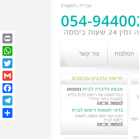
עברית
English
|
Print
המלצות
צור קשר
atsApp
Twitter
חדשות עדכונים ומבצעים
Gmail
מבצע הדברה לבית
20/10/21
בכל הזמנה של ריסוס לבית,ג'לים
cebook
למטבח בחצי מחיר!
להמשך קריאה
כדאי לעשות ריסוס לבית
elegram
18/10/21
הקיץ הוא הזמן המצוין לעשות
לפני
ריסוס לבית.
Share
להמשך קריאה
הדברה לבניין במבצע
10/10/21
הדברה לבניין במבצע
רה