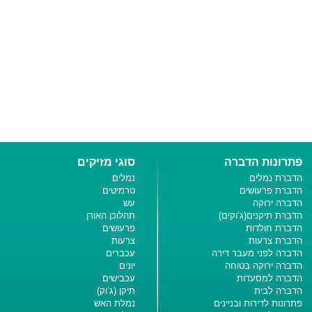
פתרונות הדברה
סוגי מזיקים
הדברת נמלים
נמלים
הדברת פרעושים
טרמיטים
הדברה ירוקה
עש
הדברת תיקנים(ג’וקים)
תהלוכן האורן
הדברת חולדות
פרעושים
הדברת צרעות
צרעות
הדברה לפני מעבר דירה
עכברים
הדברה ירוקה בטוחה
יונים
הדברה למסעדות
עכבישים
הדברה לבית
תיקן (ג’וק)
פתרונות לדירות ובניינים
נמלת האש