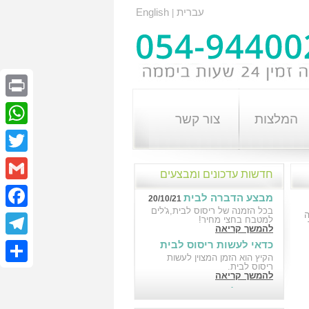
עברית
English
|
Print
המלצות
צור קשר
atsApp
Twitter
חדשות עדכונים ומבצעים
Gmail
מבצע הדברה לבית
20/10/21
בכל הזמנה של ריסוס לבית,ג'לים
cebook
למטבח בחצי מחיר!
להמשך קריאה
כדאי לעשות ריסוס לבית
elegram
18/10/21
הקיץ הוא הזמן המצוין לעשות
ריסוס לבית.
Share
להמשך קריאה
הדברה לבניין במבצע
10/10/21
הדברה לבניין במבצע