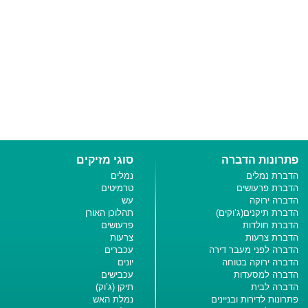
פתרונות הדברה
סוגי מזיקים
הדברת נמלים
נמלים
הדברת פרעושים
טרמיטים
הדברה ירוקה
עש
הדברת תיקנים(ג’וקים)
תהלוכן האורן
הדברת חולדות
פרעושים
הדברת צרעות
צרעות
הדברה לפני מעבר דירה
עכברים
הדברה ירוקה בטוחה
יונים
הדברה למסעדות
עכבישים
הדברה לבית
תיקן (ג’וק)
פתרונות לדירות ובניינים
נמלת האש