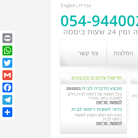
עברית
English
|
Print
המלצות
צור קשר
atsApp
Twitter
חדשות עדכונים ומבצעים
Gmail
מבצע הדברה לבית
20/10/21
בכל הזמנה של ריסוס לבית,ג'לים
רה
cebook
למטבח בחצי מחיר!
להמשך קריאה
כדאי לעשות ריסוס לבית
elegram
18/10/21
הקיץ הוא הזמן המצוין לעשות
ריסוס לבית.
Share
להמשך קריאה
הדברה לבניין במבצע
10/10/21
הדברה לבניין במבצע