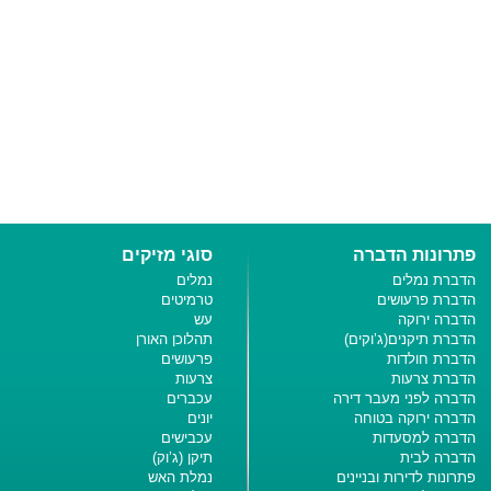
פתרונות הדברה
סוגי מזיקים
הדברת נמלים
נמלים
הדברת פרעושים
טרמיטים
הדברה ירוקה
עש
הדברת תיקנים(ג’וקים)
תהלוכן האורן
הדברת חולדות
פרעושים
הדברת צרעות
צרעות
הדברה לפני מעבר דירה
עכברים
הדברה ירוקה בטוחה
יונים
הדברה למסעדות
עכבישים
הדברה לבית
תיקן (ג’וק)
פתרונות לדירות ובניינים
נמלת האש