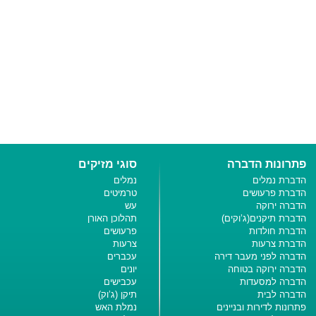
פתרונות הדברה
סוגי מזיקים
הדברת נמלים
נמלים
הדברת פרעושים
טרמיטים
הדברה ירוקה
עש
הדברת תיקנים(ג’וקים)
תהלוכן האורן
הדברת חולדות
פרעושים
הדברת צרעות
צרעות
הדברה לפני מעבר דירה
עכברים
הדברה ירוקה בטוחה
יונים
הדברה למסעדות
עכבישים
הדברה לבית
תיקן (ג’וק)
פתרונות לדירות ובניינים
נמלת האש