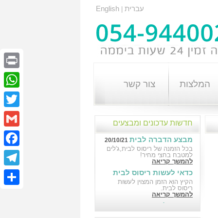
עברית
English
|
Print
המלצות
צור קשר
atsApp
Twitter
חדשות עדכונים ומבצעים
Gmail
מבצע הדברה לבית
20/10/21
בכל הזמנה של ריסוס לבית,ג'לים
cebook
למטבח בחצי מחיר!
להמשך קריאה
כדאי לעשות ריסוס לבית
elegram
18/10/21
הקיץ הוא הזמן המצוין לעשות
ריסוס לבית.
Share
להמשך קריאה
הדברה לבניין במבצע
10/10/21
הדברה לבניין במבצע