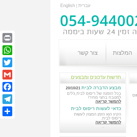
עברית
English
|
Print
המלצות
צור קשר
atsApp
Twitter
חדשות עדכונים ומבצעים
Gmail
מבצע הדברה לבית
20/10/21
בכל הזמנה של ריסוס לבית,ג'לים
וס
cebook
למטבח בחצי מחיר!
להמשך קריאה
כדאי לעשות ריסוס לבית
elegram
18/10/21
הקיץ הוא הזמן המצוין לעשות
ריסוס לבית.
Share
להמשך קריאה
הדברה לבניין במבצע
10/10/21
הדברה לבניין במבצע