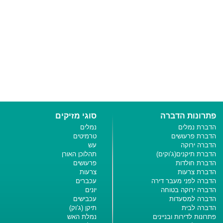
פתרונות הדברה
סוגי מזיקים
הדברת נמלים
נמלים
הדברת פרעושים
טרמיטים
הדברה ירוקה
עש
הדברת תיקנים(ג’וקים)
תהלוכן האורן
הדברת חולדות
פרעושים
הדברת צרעות
צרעות
הדברה לפני מעבר דירה
עכברים
הדברה ירוקה בטוחה
יונים
הדברה למסעדות
עכבישים
הדברה לבית
תיקן (ג’וק)
פתרונות לדירות ובניינים
נמלת האש