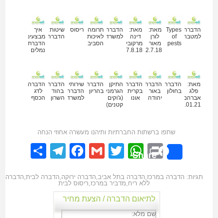
מאמרים נוספים
הדברה
Types
מאת:
מאת:
הדברה
תרומה
ריסוס
שיטות
איך
למטבחים
of
לורן
דינה
למשרד
לאיכות
הדברה
מבצעים
pests
מאור
מרקוביץ
הסביבה
הדברת
22.7.18
27.8.18
נמלים
מאת:
הדברה
הדברה
הדברה
התיקן
הדברה
שירותי
הדברה
הדברה
פלג
בחולון
באור
בקרית
הגרמני
בהריון
הדברה
בהוד
לדג
אברהם
יהודה
אונו
(ג'וקים
למשרד
השרון
הכסף
28.01.21
קטנים)
שתפו ברשתות החברתיות ותיהנו מעשרה אחוזי הנחה
elegram
hare
Facebook
Gmail
WhatsApp
Twitter
Print
Share
תגיות:
הדברה במרכז
,
הדברה בתל אביב
,
הדברה ירוקה
,
הדברה לבית
,
הדברה
ללא ריח
,
מדביר במרכז
,
ריסוס לבית
לתיאום הדברה / הצעת מחיר