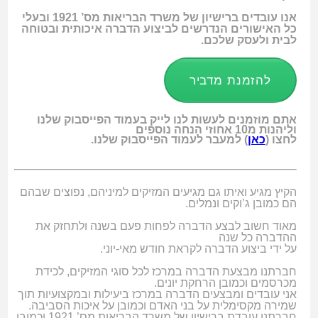
אנו עובדים ברישיון של משרד הבריאות מס’ 1921 ובעלי
כל האישורים הנדרשים לביצוע הדברה איכותית ובטוחה
לבית ולעסק שלכם.
להזמנת מדביר
אתם מוזמנים לעשות לנו לייק בעמוד הפייסבוק שלנו
וליהנות מ10 אחוזי הנחה נוספים
לחצו (
כאן
) למעבר לעמוד הפייסבוק שלנו.
הקיץ מגיע ואיתו גם מגיעים המזיקים למיניהם,
נפוצים שבהם
הם כמובן ג’וקים ונמלים.
מאוד חשוב לבצע הדברה לפחות פעם בשנה ולתחזק את
ההדברה כל שנה
על ידי ביצוע הדברה לקראת חודש מאי-יוני.
חברתנו מבצעת הדברה במרכז לכל סוגי המזיקים, לכידת
מכרסמים וכמובן הרחקת יונים.
אני עובדים ומבצעים הדברה במרכז ביעילות ובמקצועיות תוך
שמירה מקסימלית על בני האדם וכמובן על איכות הסביבה.
חברתנו עובדת ברישיון של משרד הבריאות מס’ 1921 וכמובן