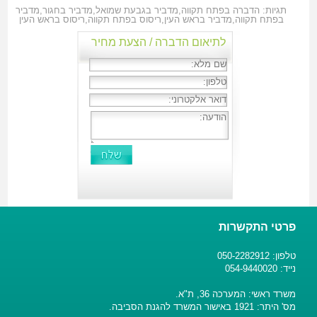
תגיות:
הדברה בפתח תקווה
,
מדביר בגבעת שמואל
,
מדביר בחגור
,
מדביר
בפתח תקווה
,
מדביר בראש העין
,
ריסוס בפתח תקווה
,
ריסוס בראש העין
לתיאום הדברה / הצעת מחיר
פרטי התקשרות
טלפון: 050-2282912
נייד: 054-9440020
משרד ראשי: המערכה 36, ת"א.
מס' היתר: 1921 באישור המשרד להגנת הסביבה.