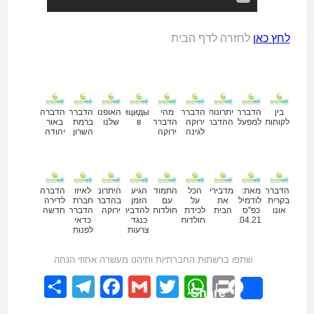
לחץ כאן
לחזרה לדף הבית
מאמרים נוספים
בין
הדברה
יתרונות
הדברה
מהי
Пестициды
האופנועים
הדברה
הדברה
לקוחותינו
למפעלים
ההדברה
ירוקה
הדברה
в
שלנו
ברמת
באור
לגינה
ירוקה
השרון
יהודה
הדברה
מאת:
מדבירים
הכל
התמודדות
הגיע
היתרונות
לאיזו
הדברה
בקרית
לודמילה
את
על
עם
הזמן
בהדברה
חברת
לדירה
אונו
כפ"ס
הבית
לכידת
חולדות
להדביר
ירוקה
הדברה
חדשה
18.04.21
חולדות
כנגד
כדאי
צרעות
לפנות
שתפו ברשתות החברתיות ותיהנו מעשרה אחוזי הנחה
elegram
hare
Facebook
Gmail
WhatsApp
Twitter
Print
Share