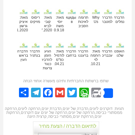
מאמרים נוספים
הדברת
הדברה
Why
תרומה
Пестициды
מאת:
מאת:
ריסוס
מאת:
נמלים
למטבחים
Us
לאיכות
в
יוסי
קובי
מזיקים
איציק
הסביבה
משה
לביא
גרשון
18.11.2020
09.07.2020
30.9.18
האופנועים
הדברת
מאת:
הדברה
הדברה
מאת:
הגיע
הדברה
הדברה
שלנו
עכברים
רוחמה
ברעננה
ברחובות
לודמילה
הזמן
בנתניה
בראש
לוי
כפ"ס
להדביר
העין
02.10.21
18.04.21
כנגד
צרעות
שתפו ברשתות החברתיות ותיהנו מעשרה אחוזי הנחה
elegram
hare
Facebook
Gmail
WhatsApp
Twitter
Print
Share
תגיות:
דוקרנים ליונים
,
הדברה של יונים
,
הדברת יונים
,
הרחקה ליונים
,
הרחקה
ממסתורי כביסה
,
הרחקה של יונים
,
הרחקה של יונים עם דוקרנים
,
הרחקות
יונים
,
הרחקת יונים
,
מסתורי כביסה
,
קרצית היונה
לתיאום הדברה / הצעת מחיר