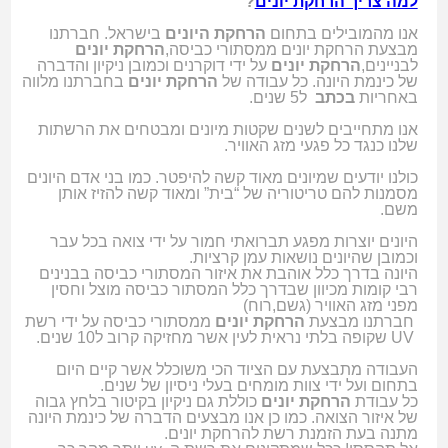
למה צריך הרחקת יונים
?
אנו מהמובילים בתחום
הרחקת היונים
בישראל. חברתנו
מבצעת הרחקת יונים ממסתורי כביסה,
הרחקת יונים
לבניינים,
הרחקת יונים
על ידי דוקרנים וכמובן ניקיון והדברה
של כינמת היונה. כל עבודה של
הרחקת יונים
בחברתנו מלווה
באחריות
בכתב
ל5 שנים.
אנו מתחייבים לשנים שקטות מיונים ומבטחים את הרשתות
שלנו כנגד כל פגעי מזג האוויר.
כולנו יודעים שמיונים מאוד קשה להיפטר. כמו בני אדם היונים
מסמנות להם טריטוריה של “בית” ומאוד קשה להזיז אותן
משם.
היונים יוצרות מפגע תברואתי חמור על ידי צואה בכל עבר
וכמובן שהיונים נושאות עמן קרציות.
היונה בדרך כלל אוהבת את איזור המסתורי כביסה בבנינים
רבי קומות מכיוון שבדרך כלל המסתור כביסה מוצל וחסין
מפני מזג האוויר (גשם,רוח)
חברתנו מבצעת
הרחקת יונים
ממסתורי כביסה על ידי רשת
UV
שקופה בלתי נראית לעין אשר מחזיקה קרוב ל10 שנים.
העבודה מתבצעת עם הציוד הכי משוכלל אשר קיים היום
בתחום ועל ידי צוות מומחים בעלי ניסיון של שנים.
כל עבודת
הרחקת יונים
כוללת גם ניקיון בקיטור בלחץ גבוה
של איזור הצואה. כמו כן אנו מבצעים הדברה של כינמת היונה
מתנה בעת הזמנת רשת להרחקת יונים.