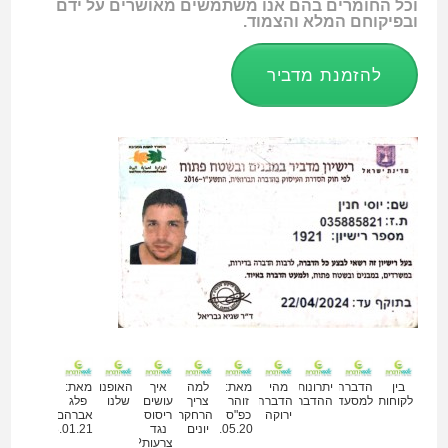
וכל החומרים בהם אנו משתמשים מאושרים על ידם
ובפיקוחם המלא והצמוד.
להזמנת מדביר
מאמרים נוספים
בין
הדברה
יתרונות
מהי
מאת:
למה
איך
האופנועים
מאת:
לקוחותינו
למסעדות
ההדברה
הדברה
זוהר
צריך
עושים
שלנו
פלג
ירוקה
כפ"ס
הרחקת
ריסוס
אברהם
29.05.20
יונים
נגד
28.01.21
צרעות?