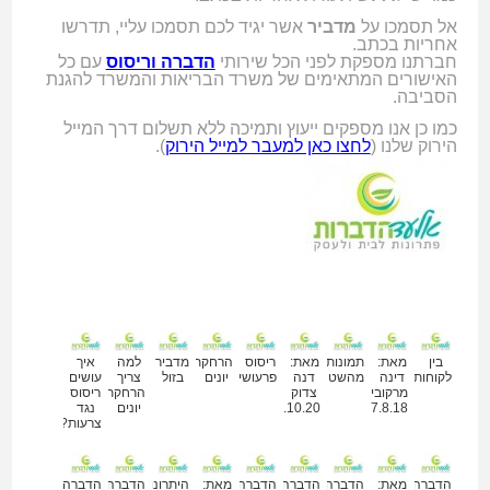
אל תסמכו על
מדביר
אשר יגיד לכם תסמכו עליי, תדרשו
אחריות בכתב.
חברתנו מספקת לפני הכל שירותי
הדברה וריסוס
עם כל
האישורים המתאימים של משרד הבריאות והמשרד להגנת
הסביבה.
כמו כן אנו מספקים ייעוץ ותמיכה ללא תשלום דרך המייל
הירוק שלנו (
לחצו כאן למעבר למייל הירוק
).
מאמרים נוספים
בין
מאת:
תמונות
מאת:
ריסוס
הרחקת
מדביר
למה
איך
לקוחותינו
דינה
מהשטח
דנה
פרעושים
יונים
בזול
צריך
עושים
מרקוביץ
צדוק
הרחקת
ריסוס
27.8.18
11.10.20
יונים
נגד
צרעות?
הדברה
מאת:
הדברה
הדברה
הדברה
מאת:
היתרונות
הדברה
הדברה