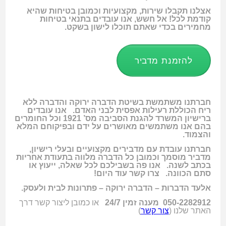
אצלנו תקבלו שירות, מקצועיות וכמובן בטיחות שהיא
קודמת לכל! אל חשש, אנו עובדים בתנאי בטיחות
מחמירים בכדי שאתם תוכלו לישון בשקט.
להזמנת מדביר
חברתנו משתמשת בשיטת הדברה ירוקה והדברה ללא
ריח הכוללת רעילות אפסית לבני האדם. אנו עובדים
ברישיון המשרד להגנת הסביבה מס’ 1921 וכל החומרים
בהם אנו משתמשים מאושרים על ידם ובפיקוחם המלא
והצמוד.
חברתנו עובדת עם מדבירים מקצועיים ובעלי רישיון,
מדביר מוסמך וכמובן כל הדברה מלווה בתעודת אחריות
בכתב לשנה. אנו פה בשבילכם לכל שאלה, ייעוץ או
סתם הכוונה. צרו קשר עוד היום!
אלעד הדברות – הדברה ירוקה – פתרונות לבית ולעסק.
050-2282912 מענה זמין 24/7
או כמובן ליצור קשר דרך
האתר שלנו (
צור קשר
)