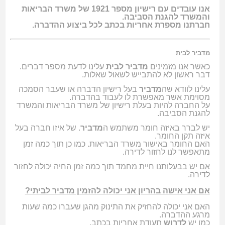
אנו עובדים עם רישיון מספר 1921 של משרד הבריאות
והמשרד להגנת הסביבה.
חברתנו מספרת אחריות בכתב לכל ביצוע ההדברה.
מדביר לבית
כאשר אנו מזמינים
מדביר לבית
עלינו לדעת מספר דברים.
דבר ראשון לא להתבייש לשאול שאלות.
עלינו לוודא שה
מדביר
בעל רישיון הדברה או שעבר הסמכה
מסוימת אשר מאפשרת לו לעבוד בהדברה.
על החברה להיות בעלת רישיון של משרד הבריאות והמשרד
להגנת הסביבה.
יש לברר באיזה חומר משתמש ה
מדביר
. של איזו חברה בעל
איזה תקן החומר.
האם החומר באישור משרד הבריאות. כמו כן תוך כמה זמן
מתאפשר לנו לחזור לדירה.
אם יש בבעלותנו חיית מחמד תוך כמה זמן החיה יכולה לחזור
לדירה.
אם אני אישה בהריון אני יכולה להזמין מדביר לביתי?
האם אני יכולה להחזיק את התינוק מהגן שעברו כמה שעות
מרגע ההדברה.
כמו יש
לדרוש
תעודת אחריות בכתב.