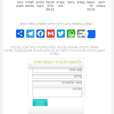
ירוקה
רוחמה
במרכז
ביהוד
בקרית
לודמילה
בהדברה
לקליניקות
בהוד
בטוחה
לוי
אונו
כפ"ס
ירוקה
ומרפאות
השרון
18.04.21
02.10.21
שתפו ברשתות החברתיות ותיהנו מעשרה אחוזי הנחה
elegram
hare
Facebook
Gmail
WhatsApp
Twitter
Print
Share
תגיות:
הדברה אורגנית
,
הדברה במרכז
,
הדברה בתל אביב
,
הדברה
ירוקה
,
הדברה לבית
,
הדברה ללא ריח
,
הדברות
,
הדברת מזיקים
,
מדביר
,
מדביר
במרכז
לתיאום הדברה / הצעת מחיר