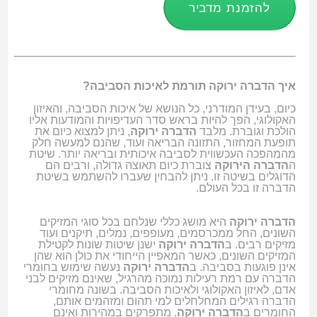
להזמנת מדביר
איך הדברה ירוקה תורמת לאיכות הסביבה?
כיום, בעידן המודרני, כל הנושא של איכות הסביבה, והאיזון
האקולוגי, הפך להיות בראש סדר העדיפויות והמודעות אליו
הולכת וגוברת. מלבד
הדברה ירוקה
, ניתן למצוא כיום את
תופעת המחזור, התזונה הבריאה ועוד, שהנם למעשה חלק
מהמהפכה העכשווית לסביבה איכותית ובריאה יותר. שיטת
ה
הדברה הירוקה
צוברת כיום תאוצה גדולה, ורבים הם
הדוגלים בשיטה זו. ניתן להבחין שעברו להשתמש בשיטת
הדברה זו בכל העולם.
הדברה ירוקה
היא מושג כללי שנלחם בכל סוגי המזיקים
השונים, החל ממכרסמים, מעופפים, נמלים, תיקנים ועוד
מזיקים רבים. ב
הדברה ירוקה
ישנן שיטות שונות לקטילת
המזיקים השונים, כאשר המאפיין הייחודי את כולן הוא שהן
אינן פוגעות בסביבה. ב
הדברה ירוקה
נעשה שימוש בחומרי
הדברה עם רמת רעילות נמוכה מהרגיל, שאינם מזיקים לבני
אדם, לאיזון האקולוגי ולאיכות הסביבה. בשונה מחומרי
הדברה רגילים המחלחלים למי תהום ומזהמים אותם,
החומרים ב
הדברה ירוקה
, מתפרקים במהירות ואינם