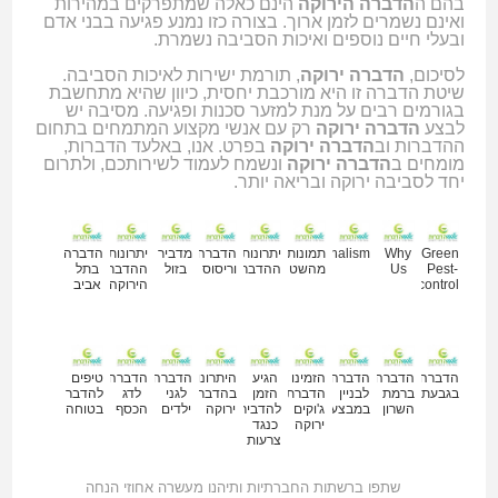
בהם ה
הדברה הירוקה
הינם כאלה שמתפרקים במהירות
ואינם נשמרים לזמן ארוך. בצורה כזו נמנע פגיעה בבני אדם
ובעלי חיים נוספים
ואיכות הסביבה נשמרת.
לסיכום,
הדברה ירוקה
, תורמת ישירות לאיכות הסביבה.
שיטת הדברה זו היא מורכבת יחסית, כיוון שהיא מתחשבת
בגורמים רבים על מנת למזער סכנות ופגיעה. מסיבה יש
לבצע
הדברה ירוקה
רק עם אנשי מקצוע המתמחים בתחום
ההדברות וב
הדברה ירוקה
בפרט. אנו, באלעד הדברות,
מומחים ב
הדברה ירוקה
ונשמח לעמוד לשירותכם, ולתרום
יחד לסביבה ירוקה ובריאה יותר.
מאמרים נוספים
Green
Why
תמונות
Professionalism
יתרונות
הדברה
מדביר
יתרונות
הדברה
Pest-
Us
מהשטח
ההדברה
וריסוס
בזול
ההדברה
בתל
control
הירוקה
אביב
הדברה
הדברה
הדברה
הזמינו
הגיע
היתרונות
הדברה
הדברה
טיפים
בגבעתיים
ברמת
לבניין
הדברת
הזמן
בהדברה
לגני
לדג
להדברה
השרון
במבצע
ג'וקים
להדביר
ירוקה
ילדים
הכסף
בטוחה
ירוקה
כנגד
צרעות
שתפו ברשתות החברתיות ותיהנו מעשרה אחוזי הנחה