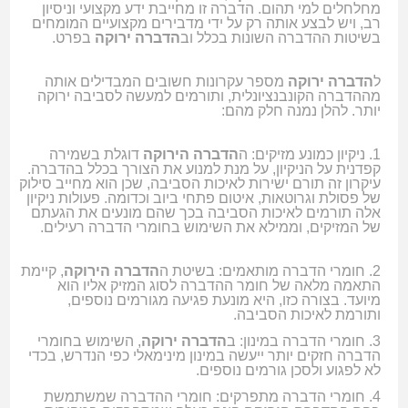
מחלחלים למי תהום. הדברה זו מחייבת ידע מקצועי וניסיון
רב, ויש לבצע אותה רק על ידי מדבירים מקצועיים המומחים
בשיטות ההדברה השונות בכלל וב
הדברה ירוקה
בפרט.
ל
הדברה ירוקה
מספר עקרונות חשובים המבדילים אותה
מההדברה הקונבנציונלית, ותורמים למעשה לסביבה ירוקה
יותר. להלן נמנה חלק מהם:
1. ניקיון כמונע מזיקים: ה
הדברה הירוקה
דוגלת בשמירה
קפדנית על הניקיון, על מנת למנוע את הצורך בכלל בהדברה.
עיקרון זה תורם ישירות לאיכות הסביבה, שכן הוא מחייב סילוק
של פסולת וגרוטאות, איטום פתחי ביוב וכדומה. פעולות ניקיון
אלה תורמים לאיכות הסביבה בכך שהם מונעים את הגעתם
של המזיקים, וממילא את השימוש בחומרי הדברה רעילים.
2. חומרי הדברה מותאמים: בשיטת ה
הדברה הירוקה
, קיימת
התאמה מלאה של חומר ההדברה לסוג המזיק אליו הוא
מיועד. בצורה כזו, היא מונעת פגיעה מגורמים נוספים,
ותורמת לאיכות
הסביבה.
3. חומרי הדברה במינון: ב
הדברה ירוקה
, השימוש בחומרי
הדברה חזקים יותר ייעשה במינון מינימאלי כפי הנדרש, בכדי
לא לפגוע ולסכן גורמים נוספים.
4. חומרי הדברה מתפרקים: חומרי ההדברה שמשתמשת